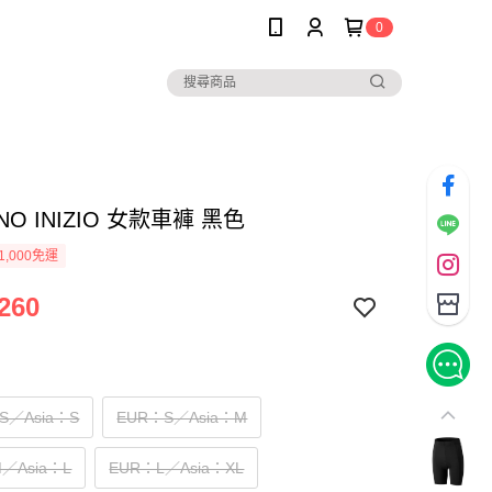
0
NO INIZIO 女款車褲 黑色
1,000免運
260
S／Asia：S
EUR：S／Asia：M
／Asia：L
EUR：L／Asia：XL