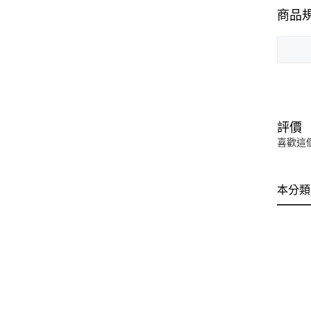
商品
評價
喜歡這
本分類