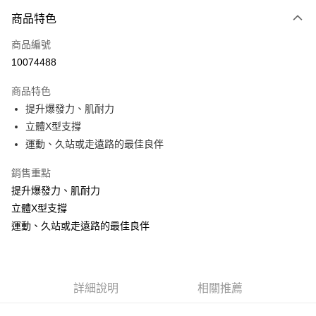
3 期 0 利率 每期
NT$293
21家銀行
商品特色
6 期 0 利率 每期
NT$146
21家銀行
合作金庫商業銀行
第一商業銀行
商品編號
華南商業銀行
彰化商業銀行
合作金庫商業銀行
第一商業銀行
10074488
LINE Pay
上海商業儲蓄銀行
台北富邦商業銀行
華南商業銀行
彰化商業銀行
國泰世華商業銀行
兆豐國際商業銀行
Apple Pay
上海商業儲蓄銀行
台北富邦商業銀行
商品特色
臺灣中小企業銀行
台中商業銀行
國泰世華商業銀行
兆豐國際商業銀行
提升爆發力、肌耐力
匯豐（台灣）商業銀行
華泰商業銀行
悠遊付
臺灣中小企業銀行
台中商業銀行
立體X型支撐
聯邦商業銀行
遠東國際商業銀行
匯豐（台灣）商業銀行
華泰商業銀行
Google Pay
元大商業銀行
永豐商業銀行
運動、久站或走遠路的最佳良伴
聯邦商業銀行
遠東國際商業銀行
玉山商業銀行
星展（台灣）商業銀行
元大商業銀行
永豐商業銀行
全盈+PAY
台新國際商業銀行
中國信託商業銀行
銷售重點
玉山商業銀行
星展（台灣）商業銀行
台灣樂天信用卡公司
提升爆發力、肌耐力
台新國際商業銀行
中國信託商業銀行
ATM付款
台灣樂天信用卡公司
立體X型支撐
運動、久站或走遠路的最佳良伴
運送方式
7-11取貨(快速到店)
每筆NT$100，滿NT$1,000(含以上)免運費
詳細說明
相關推薦
新竹貨運
每筆NT$100，滿NT$1,000(含以上)免運費