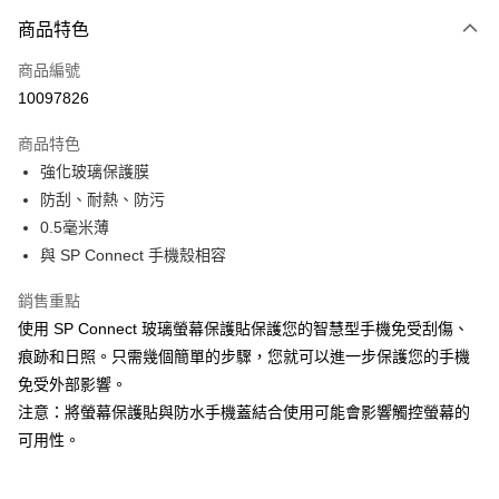
3 期 0 利率 每期
NT$163
21家銀行
商品特色
6 期 0 利率 每期
NT$81
21家銀行
合作金庫商業銀行
第一商業銀行
商品編號
華南商業銀行
彰化商業銀行
合作金庫商業銀行
第一商業銀行
10097826
LINE Pay
上海商業儲蓄銀行
台北富邦商業銀行
華南商業銀行
彰化商業銀行
國泰世華商業銀行
兆豐國際商業銀行
Apple Pay
上海商業儲蓄銀行
台北富邦商業銀行
商品特色
臺灣中小企業銀行
台中商業銀行
國泰世華商業銀行
兆豐國際商業銀行
強化玻璃保護膜
匯豐（台灣）商業銀行
華泰商業銀行
悠遊付
臺灣中小企業銀行
台中商業銀行
防刮、耐熱、防污
聯邦商業銀行
遠東國際商業銀行
匯豐（台灣）商業銀行
華泰商業銀行
Google Pay
元大商業銀行
永豐商業銀行
0.5毫米薄
聯邦商業銀行
遠東國際商業銀行
玉山商業銀行
星展（台灣）商業銀行
與 SP Connect 手機殼相容
元大商業銀行
永豐商業銀行
全盈+PAY
台新國際商業銀行
中國信託商業銀行
玉山商業銀行
星展（台灣）商業銀行
台灣樂天信用卡公司
銷售重點
台新國際商業銀行
中國信託商業銀行
ATM付款
台灣樂天信用卡公司
使用 SP Connect 玻璃螢幕保護貼保護您的智慧型手機免受刮傷、
痕跡和日照。只需幾個簡單的步驟，您就可以進一步保護您的手機
運送方式
免受外部影響。
7-11取貨(快速到店)
注意：將螢幕保護貼與防水手機蓋結合使用可能會影響觸控螢幕的
每筆NT$100，滿NT$1,000(含以上)免運費
可用性。
新竹貨運
每筆NT$100，滿NT$1,000(含以上)免運費