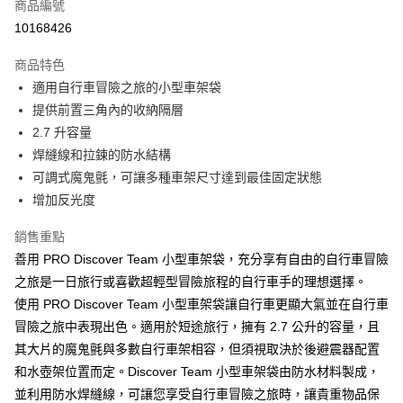
商品編號
華南商業銀行
彰化商業銀行
合作金庫商業銀行
第一商業銀行
10168426
LINE Pay
上海商業儲蓄銀行
台北富邦商業銀行
華南商業銀行
彰化商業銀行
國泰世華商業銀行
兆豐國際商業銀行
Apple Pay
上海商業儲蓄銀行
台北富邦商業銀行
商品特色
臺灣中小企業銀行
台中商業銀行
國泰世華商業銀行
兆豐國際商業銀行
適用自行車冒險之旅的小型車架袋
匯豐（台灣）商業銀行
華泰商業銀行
悠遊付
臺灣中小企業銀行
台中商業銀行
提供前置三角內的收納隔層
聯邦商業銀行
遠東國際商業銀行
匯豐（台灣）商業銀行
華泰商業銀行
Google Pay
元大商業銀行
永豐商業銀行
2.7 升容量
聯邦商業銀行
遠東國際商業銀行
玉山商業銀行
星展（台灣）商業銀行
焊縫線和拉鍊的防水結構
元大商業銀行
永豐商業銀行
全盈+PAY
台新國際商業銀行
中國信託商業銀行
玉山商業銀行
星展（台灣）商業銀行
可調式魔鬼氈，可讓多種車架尺寸達到最佳固定狀態
台灣樂天信用卡公司
台新國際商業銀行
中國信託商業銀行
ATM付款
增加反光度
台灣樂天信用卡公司
銷售重點
運送方式
善用 PRO Discover Team 小型車架袋，充分享有自由的自行車冒險
7-11取貨(快速到店)
之旅是一日旅行或喜歡超輕型冒險旅程的自行車手的理想選擇。
每筆NT$100，滿NT$1,000(含以上)免運費
使用 PRO Discover Team 小型車架袋讓自行車更顯大氣並在自行車
新竹貨運
冒險之旅中表現出色。適用於短途旅行，擁有 2.7 公升的容量，且
其大片的魔鬼氈與多數自行車架相容，但須視取決於後避震器配置
每筆NT$100，滿NT$1,000(含以上)免運費
和水壺架位置而定。Discover Team 小型車架袋由防水材料製成，
付款後門市自取
並利用防水焊縫線，可讓您享受自行車冒險之旅時，讓貴重物品保