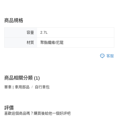
商品規格
容量
2.7L
材質
聚酯纖維/尼龍
客服
商品相關分類 (1)
單車 | 車用部品
自行車包
評價
喜歡這個商品嗎？購買後給他一個好評吧