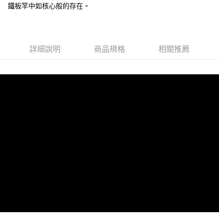
付款後門市自取
鐵板竿中如核心般的存在。
免運費
詳細說明
商品規格
相關推薦