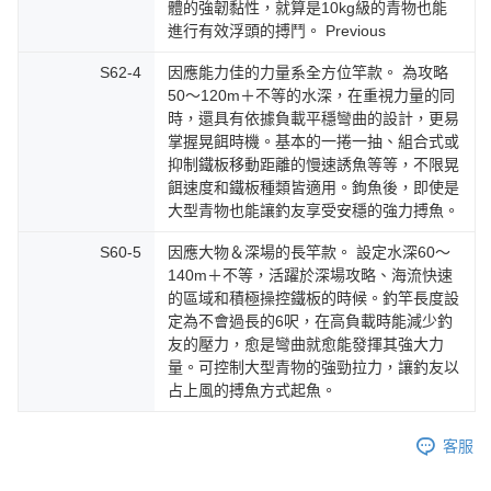
體的強韌黏性，就算是10kg級的青物也能
進行有效浮頭的搏鬥。 Previous
S62-4
因應能力佳的力量系全方位竿款。 為攻略
50～120m＋不等的水深，在重視力量的同
時，還具有依據負載平穩彎曲的設計，更易
掌握晃餌時機。基本的一捲一抽、組合式或
抑制鐵板移動距離的慢速誘魚等等，不限晃
餌速度和鐵板種類皆適用。鉤魚後，即使是
大型青物也能讓釣友享受安穩的強力搏魚。
S60-5
因應大物＆深場的長竿款。 設定水深60～
140m＋不等，活躍於深場攻略、海流快速
的區域和積極操控鐵板的時候。釣竿長度設
定為不會過長的6呎，在高負載時能減少釣
友的壓力，愈是彎曲就愈能發揮其強大力
量。可控制大型青物的強勁拉力，讓釣友以
占上風的搏魚方式起魚。
客服