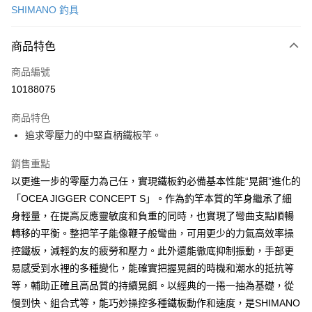
SHIMANO 釣具
信用卡分期付款
3 期 0 利率 每期
NT$3,757
21家銀行
商品特色
6 期 0 利率 每期
NT$1,878
21家銀行
合作金庫商業銀行
第一商業銀行
商品編號
華南商業銀行
彰化商業銀行
合作金庫商業銀行
第一商業銀行
10188075
LINE Pay
上海商業儲蓄銀行
台北富邦商業銀行
華南商業銀行
彰化商業銀行
國泰世華商業銀行
兆豐國際商業銀行
Apple Pay
上海商業儲蓄銀行
台北富邦商業銀行
商品特色
臺灣中小企業銀行
台中商業銀行
國泰世華商業銀行
兆豐國際商業銀行
追求零壓力的中堅直柄鐵板竿。
匯豐（台灣）商業銀行
華泰商業銀行
悠遊付
臺灣中小企業銀行
台中商業銀行
聯邦商業銀行
遠東國際商業銀行
匯豐（台灣）商業銀行
華泰商業銀行
銷售重點
Google Pay
元大商業銀行
永豐商業銀行
聯邦商業銀行
遠東國際商業銀行
以更進一步的零壓力為己任，實現鐵板釣必備基本性能“晃餌”進化的
玉山商業銀行
星展（台灣）商業銀行
元大商業銀行
永豐商業銀行
全盈+PAY
台新國際商業銀行
中國信託商業銀行
「OCEA JIGGER CONCEPT S」。作為釣竿本質的竿身繼承了細
玉山商業銀行
星展（台灣）商業銀行
台灣樂天信用卡公司
身輕量，在提高反應靈敏度和負重的同時，也實現了彎曲支點順暢
台新國際商業銀行
中國信託商業銀行
ATM付款
台灣樂天信用卡公司
轉移的平衡。整把竿子能像鞭子般彎曲，可用更少的力氣高效率操
控鐵板，減輕釣友的疲勞和壓力。此外還能徹底抑制振動，手部更
運送方式
易感受到水裡的多種變化，能確實把握晃餌的時機和潮水的抵抗等
新竹貨運
等，輔助正確且高品質的持續晃餌。以經典的一捲一抽為基礎，從
每筆NT$100，滿NT$1,000(含以上)免運費
慢到快、組合式等，能巧妙操控多種鐵板動作和速度，是SHIMANO