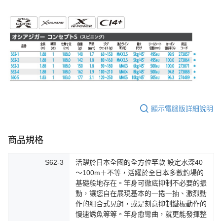
顯示電腦版詳細說明
商品規格
S62-3
活躍於日本全國的全方位竿款 設定水深40
～100m＋不等，活躍於全日本多數釣場的
基礎般地存在。竿身可徹底抑制不必要的振
動，讓您自在展現基本的一捲一抽、激烈動
作的組合式晃餌，或是刻意抑制鐵板動作的
慢速誘魚等等。竿身愈彎曲，就更能發揮整