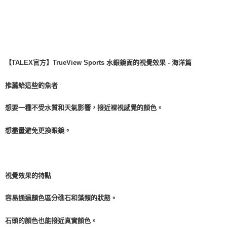
【TALEX官方】TrueView Sports 水銀鏡面的視覺效果 - 海洋篇
推薦給這些釣魚者
想要一種不受水質和天氣影響，接近裸視感覺的顏色。
想盡量避免更換眼鏡。
視覺效果的特點
容易通過顏色區分礁石和藻類的狀態。
石頭的顏色也能接近真實顏色。