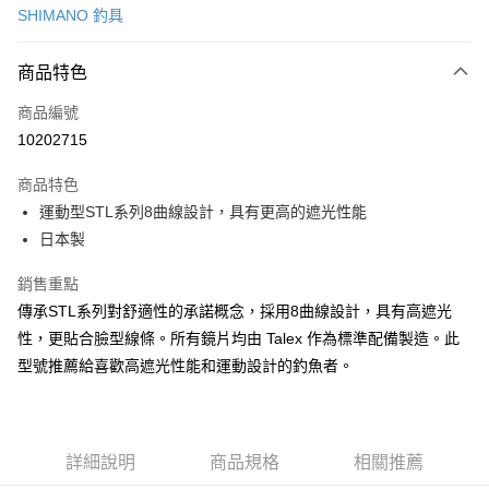
SHIMANO 釣具
信用卡分期付款
3 期 0 利率 每期
NT$2,085
21家銀行
商品特色
6 期 0 利率 每期
NT$1,042
21家銀行
合作金庫商業銀行
第一商業銀行
商品編號
華南商業銀行
彰化商業銀行
合作金庫商業銀行
第一商業銀行
10202715
LINE Pay
上海商業儲蓄銀行
台北富邦商業銀行
華南商業銀行
彰化商業銀行
國泰世華商業銀行
兆豐國際商業銀行
Apple Pay
上海商業儲蓄銀行
台北富邦商業銀行
商品特色
臺灣中小企業銀行
台中商業銀行
國泰世華商業銀行
兆豐國際商業銀行
運動型STL系列8曲線設計，具有更高的遮光性能
匯豐（台灣）商業銀行
華泰商業銀行
悠遊付
臺灣中小企業銀行
台中商業銀行
日本製
聯邦商業銀行
遠東國際商業銀行
匯豐（台灣）商業銀行
華泰商業銀行
Google Pay
元大商業銀行
永豐商業銀行
聯邦商業銀行
遠東國際商業銀行
銷售重點
玉山商業銀行
星展（台灣）商業銀行
元大商業銀行
永豐商業銀行
全盈+PAY
台新國際商業銀行
中國信託商業銀行
傳承STL系列對舒適性的承諾概念，採用8曲線設計，具有高遮光
玉山商業銀行
星展（台灣）商業銀行
台灣樂天信用卡公司
性，更貼合臉型線條。所有鏡片均由 Talex 作為標準配備製造。此
台新國際商業銀行
中國信託商業銀行
ATM付款
台灣樂天信用卡公司
型號推薦給喜歡高遮光性能和運動設計的釣魚者。
運送方式
7-11取貨(快速到店)
每筆NT$100，滿NT$1,000(含以上)免運費
詳細說明
商品規格
相關推薦