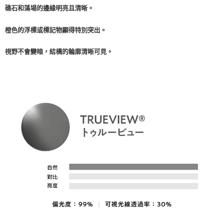
礁石和藻場的邊緣明亮且清晰。
橙色的浮標或標記物顯得特別突出。
視野不會變暗，結構的輪廓清晰可見。