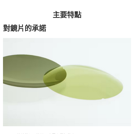
新竹貨運
每筆NT$100，滿NT$1,000(含以上)免運費
主要特點
付款後門市自取
對鏡片的承諾
免運費