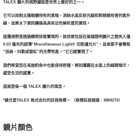
TALEX 鏡片的視野據說是世界上最好的之一。
它可以抑制太陽眼鏡特有的黑暗，消除水面反射光線和對眼睛有害的紫外
線，並將水下資訊轉換為具有出色解析度的資訊。
這種視野是透過精密技術實現的，該技術包括在兩個透明鏡片之間夾入僅
0.03 毫米的超薄“Miscellaneous Light® 切割濾光片”，並承諾不會導致
“扭曲、抖動或發紅”的光學性能。“它已經實現了。
我們希望您在長途釣魚中也能保持舒適，辨別隱藏在水面上的細微暗示，
感受生活的感覺。
這就是每一個 TALEX 鏡片的理念。
*雑光是TALEX 株式会社的註冊商標。 （商標註冊號碼：4884270）
鏡片顏色