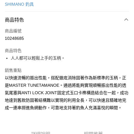
SHIMANO 釣具
信用卡分期付款
3 期 0 利率 每期
NT$2,892
21家銀行
商品特色
6 期 0 利率 每期
NT$1,446
21家銀行
合作金庫商業銀行
第一商業銀行
商品編號
華南商業銀行
彰化商業銀行
合作金庫商業銀行
第一商業銀行
10248685
LINE Pay
上海商業儲蓄銀行
台北富邦商業銀行
華南商業銀行
彰化商業銀行
國泰世華商業銀行
兆豐國際商業銀行
Apple Pay
上海商業儲蓄銀行
台北富邦商業銀行
商品特色
臺灣中小企業銀行
台中商業銀行
國泰世華商業銀行
兆豐國際商業銀行
人人都可以輕鬆上手的玉柄。
匯豐（台灣）商業銀行
華泰商業銀行
悠遊付
臺灣中小企業銀行
台中商業銀行
聯邦商業銀行
遠東國際商業銀行
匯豐（台灣）商業銀行
華泰商業銀行
銷售重點
Google Pay
元大商業銀行
永豐商業銀行
聯邦商業銀行
遠東國際商業銀行
以快速流暢的振出性能，搭配徹底消除固著作為新標準的玉柄，正
玉山商業銀行
星展（台灣）商業銀行
元大商業銀行
永豐商業銀行
全盈+PAY
台新國際商業銀行
中國信託商業銀行
是MASTER TUNETAMANOE。通過將能夠實現順暢振出性能的透
玉山商業銀行
星展（台灣）商業銀行
台灣樂天信用卡公司
氣尾塞與ANTI LOCK JOINT固定式玉口卡榫構造結合在一起，成功
台新國際商業銀行
中國信託商業銀行
ATM付款
台灣樂天信用卡公司
地達到舊款防固著結構難以實現的利用全長，可以快速且精確地完
成一連串撈進魚網動作，可靠地支持著釣魚人充滿喜悅的瞬間。
運送方式
新竹貨運
每筆NT$100，滿NT$1,000(含以上)免運費