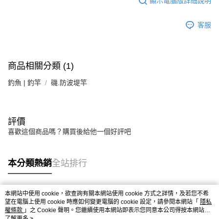
顯示電腦版詳細說明
客服
商品相關分類 (1)
釣魚 | 釣竿
磯.防波堤竿
評價
喜歡這個商品嗎？購買後給他一個好評吧
本分類熱銷
全站排行
本網站中使用 cookie，欲查詢有關本網站使用 cookie 方式之詳情，及若您不希
熱門標籤
望在電腦上使用 cookie 時應如何變更電腦的 cookie 設定，請參閱本網站「
隱私
權條款
」之 Cookie 聲明。您繼續使用本網站即表示您同意本公司得按本網站使
用條款之 Cookie 聲明使用 cookie。
了解更多 >