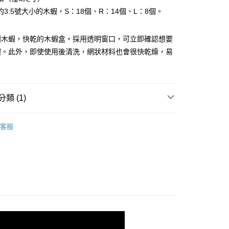
業銀行
遠東國際商業銀行
台灣）商業銀行
華泰商業銀行
3.5號大小的木蝦，S：18個、R：14個、L：8個。
y
業銀行
永豐商業銀行
業銀行
遠東國際商業銀行
業銀行
星展（台灣）商業銀行
業銀行
永豐商業銀行
際商業銀行
中國信託商業銀行
到木蝦，快乾的木蝦盒。採用透明窗口，可立即確認想要
業銀行
星展（台灣）商業銀行
天信用卡公司
際商業銀行
中國信託商業銀行
蝦。此外，即使使用後清洗，網狀材料也會很快乾燥，易
天信用卡公司
類 (1)
(快速到店)
00，滿NT$1,000(含以上)免運費
品
收納包
客服
00，滿NT$1,000(含以上)免運費
市自取