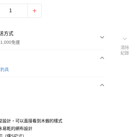
送方式
1,000免運
清除
紀錄
次付款
O 釣具
期付款
0 利率 每期
NT$117
21家銀行
0 利率 每期
NT$58
21家銀行
庫商業銀行
第一商業銀行
業銀行
彰化商業銀行
庫商業銀行
第一商業銀行
業儲蓄銀行
台北富邦商業銀行
業銀行
彰化商業銀行
華商業銀行
兆豐國際商業銀行
型設計，可以直接看到木蝦的樣式
業儲蓄銀行
台北富邦商業銀行
小企業銀行
台中商業銀行
水易乾的網布設計
華商業銀行
兆豐國際商業銀行
台灣）商業銀行
華泰商業銀行
小企業銀行
台中商業銀行
扣（僅S尺寸）