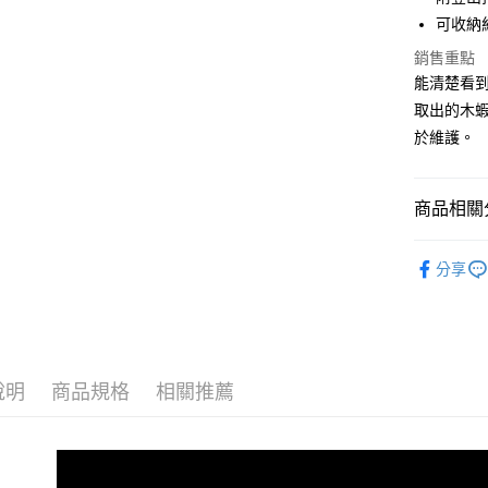
聯邦商
匯豐（
可收納約
Google Pa
元大商
聯邦商
玉山商
銷售重點
元大商
全盈+PAY
台新國
能清楚看
玉山商
台灣樂
台新國
ATM付款
取出的木
台灣樂
於維護。
運送方式
商品相關分
7-11取貨
每筆NT$1
釣魚 | 用
分享
新竹貨運
每筆NT$1
付款後門
免運費
說明
商品規格
相關推薦