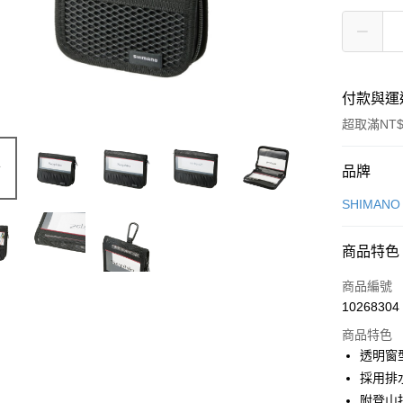
付款與運
超取滿NT$
付款方式
品牌
信用卡一
SHIMAN
信用卡分
商品特色
3 期 
商品編號
6 期 
合作金
10268304
華南商
合作金
LINE Pay
上海商
商品特色
華南商
國泰世
透明窗
Apple Pay
上海商
臺灣中
採用排
國泰世
匯豐（
悠遊付
臺灣中
附登山