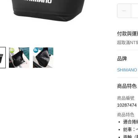
付款與運
超取滿NT$
付款方式
品牌
信用卡一
SHIMAN
信用卡分
商品特色
3 期 
商品編號
6 期 
合作金
10287474
華南商
合作金
LINE Pay
上海商
商品特色
華南商
國泰世
適合捲
Apple Pay
上海商
臺灣中
紡車：～
國泰世
匯豐（
悠遊付
臺灣中
兩軸（