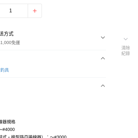
送方式
1,000免運
清除
紀錄
次付款
O 釣具
期付款
0 利率 每期
NT$223
21家銀行
0 利率 每期
NT$111
21家銀行
庫商業銀行
第一商業銀行
業銀行
彰化商業銀行
庫商業銀行
第一商業銀行
業儲蓄銀行
台北富邦商業銀行
業銀行
彰化商業銀行
華商業銀行
兆豐國際商業銀行
線器規格
業儲蓄銀行
台北富邦商業銀行
小企業銀行
台中商業銀行
#4000
華商業銀行
兆豐國際商業銀行
台灣）商業銀行
華泰商業銀行
小企業銀行
台中商業銀行
鼓式・梭型路亞捲線器）：～#3000