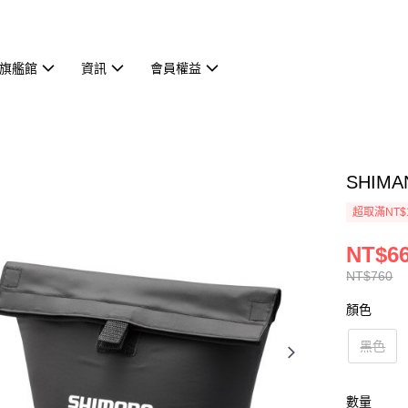
旗艦館
資訊
會員權益
SHIM
超取滿NT$
NT$6
NT$760
顏色
黑色
數量