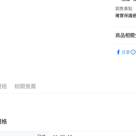
聯邦商
匯豐（
Google Pa
元大商
銷售重點
聯邦商
玉山商
確實保護
元大商
全盈+PAY
台新國
玉山商
台灣樂
台新國
ATM付款
商品相關分
台灣樂
釣魚 | 用
運送方式
分享
7-11取貨
每筆NT$1
新竹貨運
規格
相關推薦
每筆NT$1
付款後門
免運費
規格