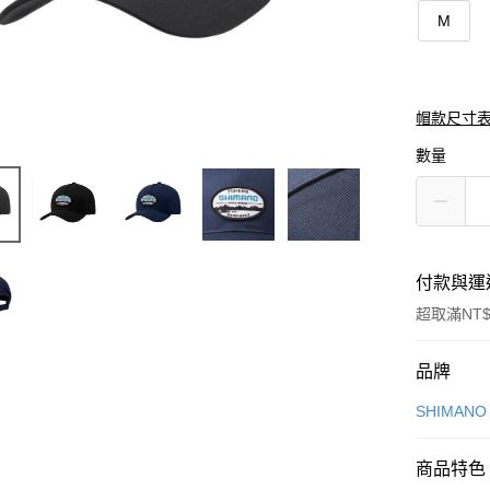
M
帽款尺寸
數量
付款與運
超取滿NT$
付款方式
品牌
信用卡一
SHIMAN
信用卡分
商品特色
3 期 