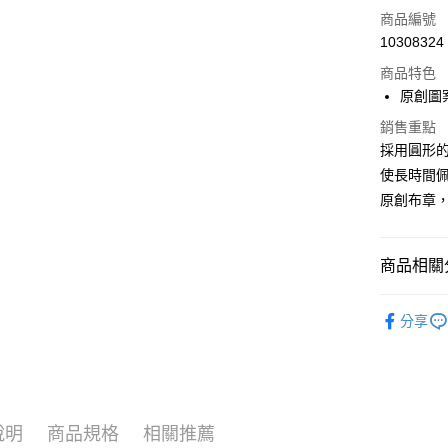
商品編號
6 期 
合作金
10308324
華南商
合作金
LINE Pay
上海商
商品特色
華南商
國泰世
原創圖
Apple Pay
上海商
臺灣中
國泰世
銷售重點
匯豐（
悠遊付
臺灣中
採用圓形
聯邦商
匯豐（
Google Pa
使長時間
元大商
聯邦商
玉山商
原創布章
元大商
全盈+PAY
台新國
玉山商
台灣樂
台新國
ATM付款
商品相關分
台灣樂
釣魚 | 人
運送方式
分享
7-11取貨
每筆NT$1
新竹貨運
說明
商品規格
相關推薦
每筆NT$1