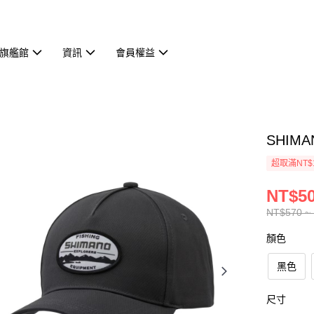
旗艦館
資訊
會員權益
SHIMA
超取滿NT$
NT$50
NT$570 ~
顏色
黑色
尺寸