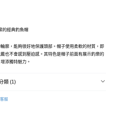
0 利率 每期
NT$83
21家銀行
庫商業銀行
第一商業銀行
業銀行
彰化商業銀行
庫商業銀行
第一商業銀行
業儲蓄銀行
台北富邦商業銀行
業銀行
彰化商業銀行
華商業銀行
兆豐國際商業銀行
案的經典釣魚帽
業儲蓄銀行
台北富邦商業銀行
小企業銀行
台中商業銀行
華商業銀行
兆豐國際商業銀行
台灣）商業銀行
華泰商業銀行
小企業銀行
台中商業銀行
的輪廓，能夠很好地保護頭部。帽子使用柔軟的材質，即
業銀行
遠東國際商業銀行
台灣）商業銀行
華泰商業銀行
y
佩戴也不會感到壓迫感。其特色是帽子前面有展示釣樂的
業銀行
永豐商業銀行
業銀行
遠東國際商業銀行
業銀行
星展（台灣）商業銀行
，增添獨特魅力。
業銀行
永豐商業銀行
際商業銀行
中國信託商業銀行
業銀行
星展（台灣）商業銀行
天信用卡公司
際商業銀行
中國信託商業銀行
類 (1)
天信用卡公司
身部品
釣魚帽
客服
(快速到店)
00，滿NT$1,000(含以上)免運費
00，滿NT$1,000(含以上)免運費