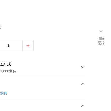
表
清除
紀錄
送方式
1,000免運
次付款
O 釣具
期付款
0 利率 每期
NT$167
21家銀行