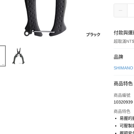
付款與運
超取滿NT$
付款方式
品牌
信用卡一
SHIMAN
信用卡分
商品特色
3 期 
商品編號
6 期 
合作金
10320939
華南商
合作金
LINE Pay
上海商
商品特色
華南商
國泰世
易握的
Apple Pay
上海商
臺灣中
可壓製
國泰世
匯豐（
悠遊付
臺灣中
握把安