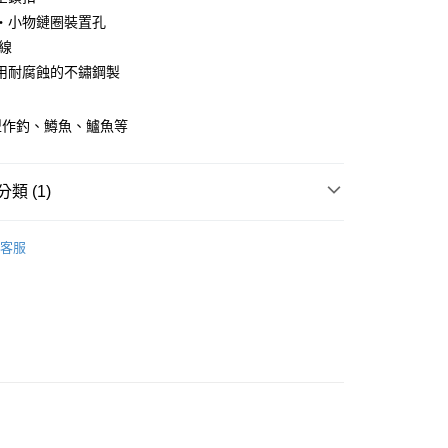
業銀行
遠東國際商業銀行
台灣）商業銀行
華泰商業銀行
‧小物鏈圈裝置孔
y
業銀行
永豐商業銀行
業銀行
遠東國際商業銀行
E線
業銀行
星展（台灣）商業銀行
業銀行
永豐商業銀行
際商業銀行
中國信託商業銀行
用耐腐蝕的不鏽鋼製
業銀行
星展（台灣）商業銀行
天信用卡公司
際商業銀行
中國信託商業銀行
天信用卡公司
型作釣、鱒魚、鱸魚等
類 (1)
(快速到店)
00，滿NT$1,000(含以上)免運費
品
釣魚小刀.剪鉗.剪刀
客服
00，滿NT$1,000(含以上)免運費
市自取