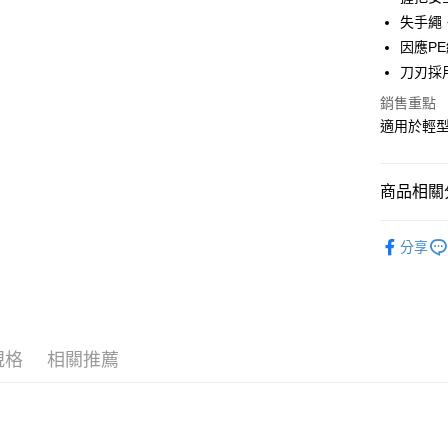
聯邦商
匯豐（
失手繩
Google Pa
元大商
聯邦商
因應P
玉山商
元大商
全盈+PAY
台新國
刀刃採
玉山商
台灣樂
台新國
ATM付款
銷售重點
台灣樂
適用於輕
運送方式
商品相關分
7-11取貨
每筆NT$1
釣魚 | 用
分享
新竹貨運
每筆NT$1
付款後門
免運費
規格
相關推薦