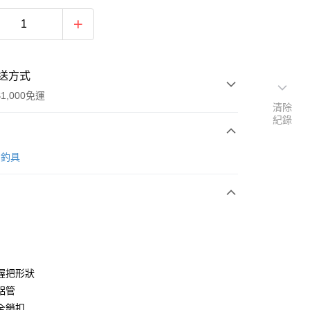
送方式
1,000免運
清除
紀錄
次付款
O 釣具
期付款
0 利率 每期
NT$176
21家銀行
0 利率 每期
NT$88
21家銀行
庫商業銀行
第一商業銀行
業銀行
彰化商業銀行
庫商業銀行
第一商業銀行
業儲蓄銀行
台北富邦商業銀行
業銀行
彰化商業銀行
華商業銀行
兆豐國際商業銀行
握把形狀
業儲蓄銀行
台北富邦商業銀行
小企業銀行
台中商業銀行
鋁管
華商業銀行
兆豐國際商業銀行
台灣）商業銀行
華泰商業銀行
小企業銀行
台中商業銀行
全鎖扣