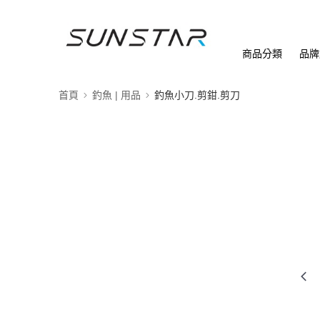
商品分類
品牌
首頁
釣魚 | 用品
釣魚小刀.剪鉗.剪刀