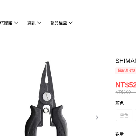
旗艦館
資訊
會員權益
SHIMA
超取滿NT$
NT$52
NT$600 ~
顏色
黑色
數量