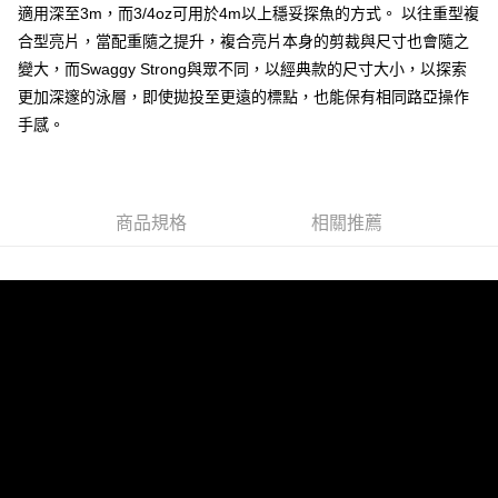
新竹貨運
適用深至3m，而3/4oz可用於4m以上穩妥探魚的方式。 以往重型複
合型亮片，當配重隨之提升，複合亮片本身的剪裁與尺寸也會隨之
每筆NT$100，滿NT$1,000(含以上)免運費
變大，而Swaggy Strong與眾不同，以經典款的尺寸大小，以探索
付款後門市自取
更加深邃的泳層，即使拋投至更遠的標點，也能保有相同路亞操作
免運費
手感。
商品規格
相關推薦