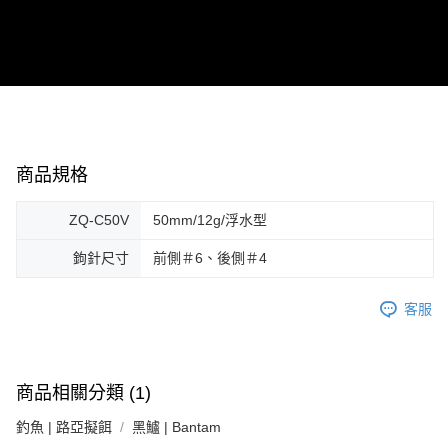
商品規格
ZQ-C50V
50mm/12g/浮水型
鉤針尺寸
前側＃6、後側＃4
客服
商品相關分類 (1)
釣魚 | 路亞擬餌
黑鱸 | Bantam