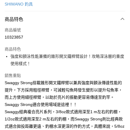
SHIMANO 釣具
信用卡分期付款
3 期 0 利率 每期
NT$80
21家銀行
商品特色
6 期 0 利率 每期
NT$40
21家銀行
合作金庫商業銀行
第一商業銀行
商品編號
華南商業銀行
彰化商業銀行
合作金庫商業銀行
第一商業銀行
10323857
LINE Pay
上海商業儲蓄銀行
台北富邦商業銀行
華南商業銀行
彰化商業銀行
國泰世華商業銀行
兆豐國際商業銀行
Apple Pay
上海商業儲蓄銀行
台北富邦商業銀行
商品特色
臺灣中小企業銀行
台中商業銀行
國泰世華商業銀行
兆豐國際商業銀行
強度和顫泳性能兼備的錐形開叉鐵桿臂設計！攻略深泳層的重度
匯豐（台灣）商業銀行
華泰商業銀行
悠遊付
臺灣中小企業銀行
台中商業銀行
使用樣式！
聯邦商業銀行
遠東國際商業銀行
匯豐（台灣）商業銀行
華泰商業銀行
Google Pay
元大商業銀行
永豐商業銀行
聯邦商業銀行
遠東國際商業銀行
銷售重點
玉山商業銀行
星展（台灣）商業銀行
元大商業銀行
永豐商業銀行
全盈+PAY
台新國際商業銀行
中國信託商業銀行
Swaggy Strong搭載錐形開叉鐵桿臂以兼具強度與顫泳傳達性能的
玉山商業銀行
星展（台灣）商業銀行
台灣樂天信用卡公司
提升，下方採用粗徑桿臂，可減輕勾魚時發生變形以提升勾魚率，
台新國際商業銀行
中國信託商業銀行
ATM付款
台灣樂天信用卡公司
而上方使用細徑桿臂，以助於亮片的振動更容易傳達至釣竿。
Swaggy Strong適合使用場域是這裡！！
運送方式
Swaggy經典複合亮片系列，3/8oz款式適用深至1 m左右的釣棚，
7-11取貨(快速到店)
1/2oz款式適用深至2 m左右的釣棚，而Swaggy Strong則比經典款
每筆NT$100，滿NT$1,000(含以上)免運費
式適合拋投距離更遠、釣棚水深更深的作釣方式，具體來說，5/8oz