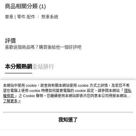
商品相關分類 (1)
單車 | 零件.配件
煞車系統
評價
喜歡這個商品嗎？購買後給他一個好評吧
本分類熱銷
全站排行
本網站中使用 cookie，欲查詢有關本網站使用 cookie 方式之詳情，及若您不希
熱門標籤
望在電腦上使用 cookie 時應如何變更電腦的 cookie 設定，請參閱本網站「
隱私
權條款
」之 Cookie 聲明。您繼續使用本網站即表示您同意本公司得按本網站使
用條款之 Cookie 聲明使用 cookie。
了解更多 >
我知道了