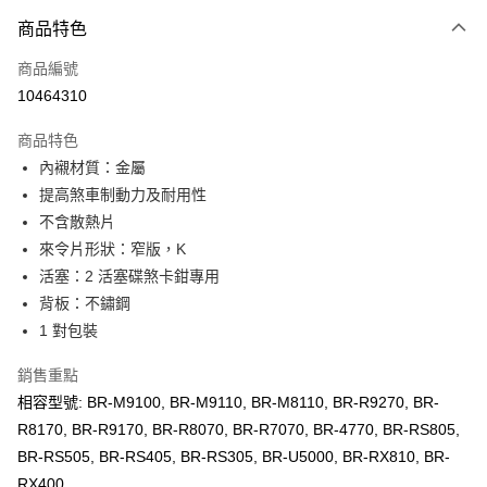
3 期 0 利率 每期
NT$210
21家銀行
商品特色
6 期 0 利率 每期
NT$105
21家銀行
合作金庫商業銀行
第一商業銀行
商品編號
華南商業銀行
彰化商業銀行
合作金庫商業銀行
第一商業銀行
10464310
LINE Pay
上海商業儲蓄銀行
台北富邦商業銀行
華南商業銀行
彰化商業銀行
國泰世華商業銀行
兆豐國際商業銀行
Apple Pay
上海商業儲蓄銀行
台北富邦商業銀行
商品特色
臺灣中小企業銀行
台中商業銀行
國泰世華商業銀行
兆豐國際商業銀行
內襯材質：金屬
匯豐（台灣）商業銀行
華泰商業銀行
悠遊付
臺灣中小企業銀行
台中商業銀行
提高煞車制動力及耐用性
聯邦商業銀行
遠東國際商業銀行
匯豐（台灣）商業銀行
華泰商業銀行
Google Pay
元大商業銀行
永豐商業銀行
不含散熱片
聯邦商業銀行
遠東國際商業銀行
玉山商業銀行
星展（台灣）商業銀行
來令片形狀：窄版，K
元大商業銀行
永豐商業銀行
全盈+PAY
台新國際商業銀行
中國信託商業銀行
玉山商業銀行
星展（台灣）商業銀行
活塞：2 活塞碟煞卡鉗專用
台灣樂天信用卡公司
台新國際商業銀行
中國信託商業銀行
ATM付款
背板：不鏽鋼
台灣樂天信用卡公司
1 對包裝
運送方式
銷售重點
7-11取貨(快速到店)
相容型號: BR-M9100, BR-M9110, BR-M8110, BR-R9270, BR-
每筆NT$100，滿NT$1,000(含以上)免運費
R8170, BR-R9170, BR-R8070, BR-R7070, BR-4770, BR-RS805,
新竹貨運
BR-RS505, BR-RS405, BR-RS305, BR-U5000, BR-RX810, BR-
RX400
每筆NT$100，滿NT$1,000(含以上)免運費