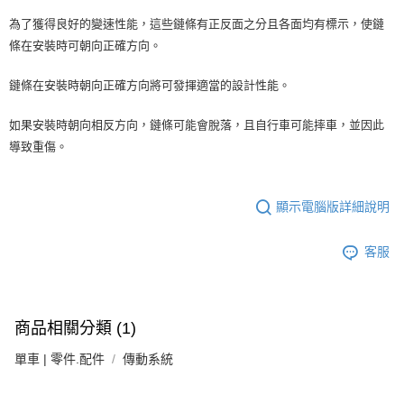
為了獲得良好的變速性能，這些鏈條有正反面之分且各面均有標示，使鏈
條在安裝時可朝向正確方向。
鏈條在安裝時朝向正確方向將可發揮適當的設計性能。
如果安裝時朝向相反方向，鏈條可能會脫落，且自行車可能摔車，並因此
導致重傷。
顯示電腦版詳細說明
客服
商品相關分類 (1)
單車 | 零件.配件
傳動系統