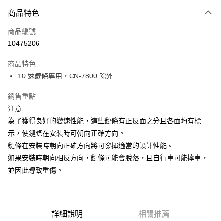
3 期 0 利率 每期
NT$80
21家銀行
商品特色
6 期 0 利率 每期
NT$40
21家銀行
合作金庫商業銀行
第一商業銀行
商品編號
華南商業銀行
彰化商業銀行
合作金庫商業銀行
第一商業銀行
10475206
LINE Pay
上海商業儲蓄銀行
台北富邦商業銀行
華南商業銀行
彰化商業銀行
國泰世華商業銀行
兆豐國際商業銀行
Apple Pay
上海商業儲蓄銀行
台北富邦商業銀行
商品特色
臺灣中小企業銀行
台中商業銀行
國泰世華商業銀行
兆豐國際商業銀行
10 速鏈條專用，CN-7800 除外
匯豐（台灣）商業銀行
華泰商業銀行
悠遊付
臺灣中小企業銀行
台中商業銀行
聯邦商業銀行
遠東國際商業銀行
匯豐（台灣）商業銀行
華泰商業銀行
銷售重點
Google Pay
元大商業銀行
永豐商業銀行
聯邦商業銀行
遠東國際商業銀行
注意
玉山商業銀行
星展（台灣）商業銀行
元大商業銀行
永豐商業銀行
全盈+PAY
台新國際商業銀行
中國信託商業銀行
為了獲得良好的變速性能，這些鏈條有正反面之分且各面均有標
玉山商業銀行
星展（台灣）商業銀行
台灣樂天信用卡公司
示，使鏈條在安裝時可朝向正確方向。
台新國際商業銀行
中國信託商業銀行
ATM付款
台灣樂天信用卡公司
鏈條在安裝時朝向正確方向將可發揮適當的設計性能。
如果安裝時朝向相反方向，鏈條可能會脫落，且自行車可能摔車，
運送方式
並因此導致重傷。
7-11取貨(快速到店)
每筆NT$100，滿NT$1,000(含以上)免運費
新竹貨運
詳細說明
相關推薦
每筆NT$100，滿NT$1,000(含以上)免運費