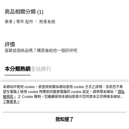
商品相關分類 (1)
單車 | 零件.配件
煞車系統
評價
喜歡這個商品嗎？購買後給他一個好評吧
本分類熱銷
全站排行
本網站中使用 cookie，欲查詢有關本網站使用 cookie 方式之詳情，及若您不希
熱門標籤
望在電腦上使用 cookie 時應如何變更電腦的 cookie 設定，請參閱本網站「
隱私
權條款
」之 Cookie 聲明。您繼續使用本網站即表示您同意本公司得按本網站使
用條款之 Cookie 聲明使用 cookie。
了解更多 >
我知道了