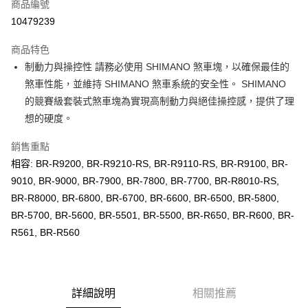
商品編號
華南商業銀行
彰化商業銀行
合作金庫商業銀行
第一商業銀行
10479239
LINE Pay
上海商業儲蓄銀行
台北富邦商業銀行
華南商業銀行
彰化商業銀行
國泰世華商業銀行
兆豐國際商業銀行
Apple Pay
上海商業儲蓄銀行
台北富邦商業銀行
商品特色
臺灣中小企業銀行
台中商業銀行
國泰世華商業銀行
兆豐國際商業銀行
制動力與操控性 請務必使用 SHIMANO 煞車塊，以確保最佳的
匯豐（台灣）商業銀行
華泰商業銀行
悠遊付
臺灣中小企業銀行
台中商業銀行
煞車性能，並維持 SHIMANO 煞車系統的安全性。 SHIMANO
聯邦商業銀行
遠東國際商業銀行
匯豐（台灣）商業銀行
華泰商業銀行
Google Pay
元大商業銀行
永豐商業銀行
的競賽級套裝式煞車塊為實現高制動力與絕佳操控感，提供了理
聯邦商業銀行
遠東國際商業銀行
玉山商業銀行
星展（台灣）商業銀行
想的硬度。
元大商業銀行
永豐商業銀行
全盈+PAY
台新國際商業銀行
中國信託商業銀行
玉山商業銀行
星展（台灣）商業銀行
台灣樂天信用卡公司
銷售重點
台新國際商業銀行
中國信託商業銀行
ATM付款
台灣樂天信用卡公司
相容: BR-R9200, BR-R9210-RS, BR-R9110-RS, BR-R9100, BR-
9010, BR-9000, BR-7900, BR-7800, BR-7700, BR-R8010-RS,
運送方式
BR-R8000, BR-6800, BR-6700, BR-6600, BR-6500, BR-5800,
7-11取貨(快速到店)
BR-5700, BR-5600, BR-5501, BR-5500, BR-R650, BR-R600, BR-
每筆NT$100，滿NT$1,000(含以上)免運費
R561, BR-R560
新竹貨運
每筆NT$100，滿NT$1,000(含以上)免運費
詳細說明
相關推薦
付款後門市自取