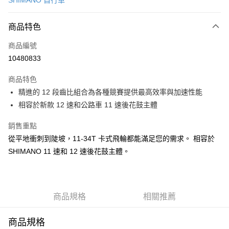
SHIMANO 自行車
信用卡分期付款
3 期 0 利率 每期
NT$610
21家銀行
商品特色
6 期 0 利率 每期
NT$305
21家銀行
合作金庫商業銀行
第一商業銀行
商品編號
華南商業銀行
彰化商業銀行
合作金庫商業銀行
第一商業銀行
10480833
LINE Pay
上海商業儲蓄銀行
台北富邦商業銀行
華南商業銀行
彰化商業銀行
國泰世華商業銀行
兆豐國際商業銀行
Apple Pay
上海商業儲蓄銀行
台北富邦商業銀行
商品特色
臺灣中小企業銀行
台中商業銀行
國泰世華商業銀行
兆豐國際商業銀行
精進的 12 段齒比組合為各種競賽提供最高效率與加速性能
匯豐（台灣）商業銀行
華泰商業銀行
悠遊付
臺灣中小企業銀行
台中商業銀行
相容於新款 12 速和公路車 11 速後花鼓主體
聯邦商業銀行
遠東國際商業銀行
匯豐（台灣）商業銀行
華泰商業銀行
Google Pay
元大商業銀行
永豐商業銀行
聯邦商業銀行
遠東國際商業銀行
銷售重點
玉山商業銀行
星展（台灣）商業銀行
元大商業銀行
永豐商業銀行
全盈+PAY
台新國際商業銀行
中國信託商業銀行
從平地衝刺到陡坡，11-34T 卡式飛輪都能滿足您的需求。 相容於
玉山商業銀行
星展（台灣）商業銀行
台灣樂天信用卡公司
SHIMANO 11 速和 12 速後花鼓主體。
台新國際商業銀行
中國信託商業銀行
ATM付款
台灣樂天信用卡公司
運送方式
7-11取貨(快速到店)
商品規格
相關推薦
每筆NT$100，滿NT$1,000(含以上)免運費
商品規格
新竹貨運