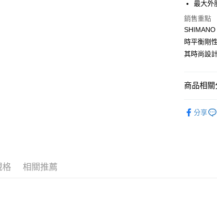
臺灣中
最大外
聯邦商
匯豐（
Google Pa
元大商
銷售重點
聯邦商
玉山商
SHIMAN
元大商
全盈+PAY
台新國
時平衡剛性
玉山商
台灣樂
台新國
ATM付款
其時尚設
台灣樂
運送方式
商品相關分
7-11取貨
單車 | 零
分享
每筆NT$1
新竹貨運
每筆NT$1
付款後門
規格
相關推薦
免運費