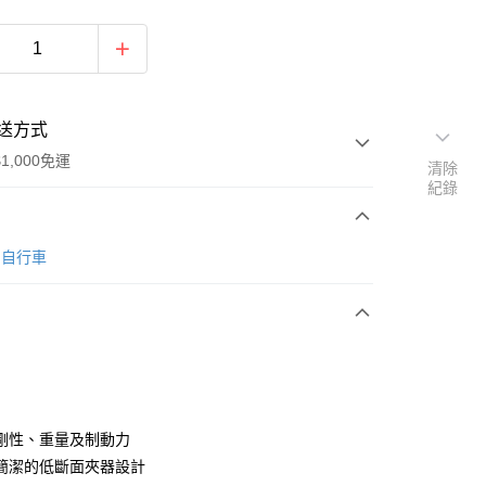
送方式
1,000免運
清除
紀錄
次付款
O 自行車
期付款
0 利率 每期
NT$776
21家銀行
0 利率 每期
NT$388
21家銀行
庫商業銀行
第一商業銀行
業銀行
彰化商業銀行
庫商業銀行
第一商業銀行
業儲蓄銀行
台北富邦商業銀行
業銀行
彰化商業銀行
華商業銀行
兆豐國際商業銀行
剛性、重量及制動力
業儲蓄銀行
台北富邦商業銀行
小企業銀行
台中商業銀行
簡潔的低斷面夾器設計
華商業銀行
兆豐國際商業銀行
台灣）商業銀行
華泰商業銀行