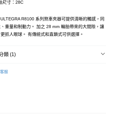
小企業銀行
台中商業銀行
胎尺寸：28C
業銀行
遠東國際商業銀行
台灣）商業銀行
華泰商業銀行
y
業銀行
永豐商業銀行
業銀行
遠東國際商業銀行
業銀行
星展（台灣）商業銀行
O ULTEGRA R8100 系列煞車夾器可提供清晰的觸感，同
業銀行
永豐商業銀行
際商業銀行
中國信託商業銀行
、重量和制動力。 加之 28 mm 輪胎帶來的大間隙，讓
業銀行
星展（台灣）商業銀行
天信用卡公司
際商業銀行
中國信託商業銀行
計更抓人眼球。 有傳統式和直鎖式可供選擇。
天信用卡公司
類 (1)
(快速到店)
件.配件
煞車系統
客服
00，滿NT$1,000(含以上)免運費
00，滿NT$1,000(含以上)免運費
市自取