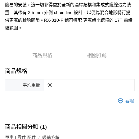
免運費
簡易的安裝，這一切都得益於全新的連桿結構和集成式纜線張力裝
置。其帶有 2.5 mm 外側 chain line 設計，以便為混合地形騎行提
供更寬的輪胎間隙。RX-810-F 還可適配 更寬齒比選項的 17T 前齒
盤範圍。
商品規格
相關推薦
商品規格
平均重量
96
客服
商品相關分類 (1)
單車 | 零件.配件
變速系統