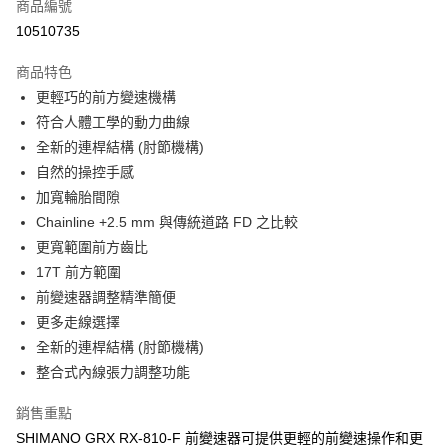
商品編號
華南商業銀行
彰化商業銀行
合作金庫商業銀行
第一商業銀行
10510735
LINE Pay
上海商業儲蓄銀行
台北富邦商業銀行
華南商業銀行
彰化商業銀行
國泰世華商業銀行
兆豐國際商業銀行
Apple Pay
上海商業儲蓄銀行
台北富邦商業銀行
商品特色
臺灣中小企業銀行
台中商業銀行
國泰世華商業銀行
兆豐國際商業銀行
更輕巧的前方變速機構
匯豐（台灣）商業銀行
華泰商業銀行
悠遊付
臺灣中小企業銀行
台中商業銀行
符合人體工學的動力曲線
聯邦商業銀行
遠東國際商業銀行
匯豐（台灣）商業銀行
華泰商業銀行
Google Pay
元大商業銀行
永豐商業銀行
全新的連桿結構 (肘節機構)
聯邦商業銀行
遠東國際商業銀行
玉山商業銀行
星展（台灣）商業銀行
自然的操控手感
元大商業銀行
永豐商業銀行
全盈+PAY
台新國際商業銀行
中國信託商業銀行
玉山商業銀行
星展（台灣）商業銀行
加寬輪胎間隙
台灣樂天信用卡公司
台新國際商業銀行
中國信託商業銀行
ATM付款
Chainline +2.5 mm 與傳統道路 FD 之比較
台灣樂天信用卡公司
更寬範圍前方齒比
運送方式
17T 前方範圍
前變速器調整精準簡便
7-11取貨(快速到店)
更多走線選擇
每筆NT$100，滿NT$1,000(含以上)免運費
全新的連桿結構 (肘節機構)
新竹貨運
整合式內線張力調整功能
每筆NT$100，滿NT$1,000(含以上)免運費
銷售重點
付款後門市自取
SHIMANO GRX RX-810-F 前變速器可提供更輕的前變速操作和更