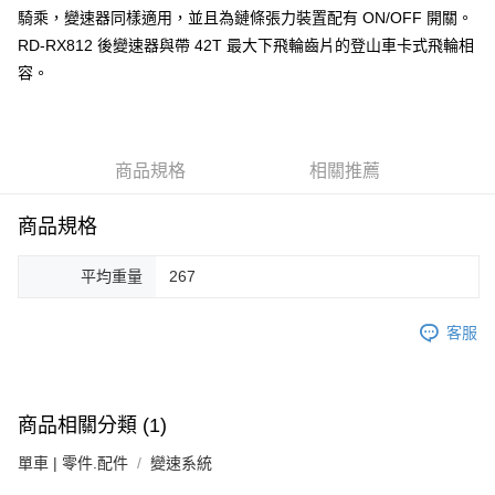
付款後門市自取
騎乘，變速器同樣適用，並且為鏈條張力裝置配有 ON/OFF 開關。
免運費
RD-RX812 後變速器與帶 42T 最大下飛輪齒片的登山車卡式飛輪相
容。
商品規格
相關推薦
商品規格
平均重量
267
客服
商品相關分類 (1)
單車 | 零件.配件
變速系統