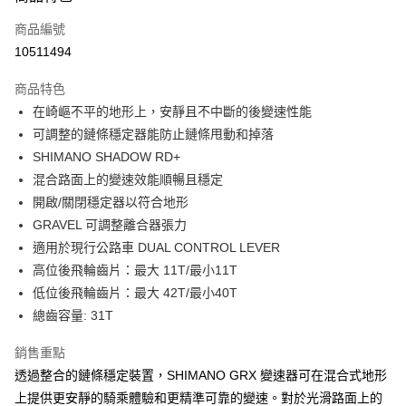
6 期 0 利率 每期
NT$496
21家銀行
合作金庫商業銀行
第一商業銀行
商品編號
華南商業銀行
彰化商業銀行
合作金庫商業銀行
第一商業銀行
10511494
LINE Pay
上海商業儲蓄銀行
台北富邦商業銀行
華南商業銀行
彰化商業銀行
國泰世華商業銀行
兆豐國際商業銀行
Apple Pay
上海商業儲蓄銀行
台北富邦商業銀行
商品特色
臺灣中小企業銀行
台中商業銀行
國泰世華商業銀行
兆豐國際商業銀行
在崎嶇不平的地形上，安靜且不中斷的後變速性能
匯豐（台灣）商業銀行
華泰商業銀行
悠遊付
臺灣中小企業銀行
台中商業銀行
可調整的鏈條穩定器能防止鏈條甩動和掉落
聯邦商業銀行
遠東國際商業銀行
匯豐（台灣）商業銀行
華泰商業銀行
Google Pay
元大商業銀行
永豐商業銀行
SHIMANO SHADOW RD+
聯邦商業銀行
遠東國際商業銀行
玉山商業銀行
星展（台灣）商業銀行
混合路面上的變速效能順暢且穩定
元大商業銀行
永豐商業銀行
全盈+PAY
台新國際商業銀行
中國信託商業銀行
玉山商業銀行
星展（台灣）商業銀行
開啟/關閉穩定器以符合地形
台灣樂天信用卡公司
台新國際商業銀行
中國信託商業銀行
ATM付款
GRAVEL 可調整離合器張力
台灣樂天信用卡公司
適用於現行公路車 DUAL CONTROL LEVER
運送方式
高位後飛輪齒片：最大 11T/最小11T
低位後飛輪齒片：最大 42T/最小40T
7-11取貨(快速到店)
總齒容量: 31T
每筆NT$100，滿NT$1,000(含以上)免運費
新竹貨運
銷售重點
透過整合的鏈條穩定裝置，SHIMANO GRX 變速器可在混合式地形
每筆NT$100，滿NT$1,000(含以上)免運費
上提供更安靜的騎乘體驗和更精準可靠的變速。對於光滑路面上的