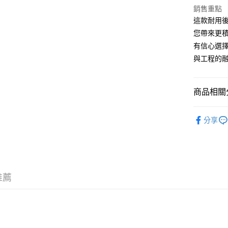
全盈+PAY
台新國
玉山商
銷售重點
台灣樂
台新國
ATM付款
這款耐用後
台灣樂
您帶來更
有信心選
運送方式
與工程的
7-11取貨
每筆NT$1
商品相關分
新竹貨運
單車 | 零
每筆NT$1
分享
付款後門
免運費
推薦