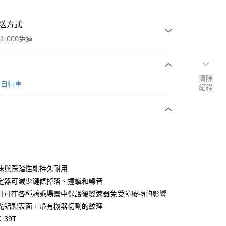
送方式
1,000免運
清除
次付款
O 自行車
紀錄
期付款
0 利率 每期
NT$810
21家銀行
0 利率 每期
NT$405
21家銀行
庫商業銀行
第一商業銀行
業銀行
彰化商業銀行
庫商業銀行
第一商業銀行
業儲蓄銀行
台北富邦商業銀行
業銀行
彰化商業銀行
華商業銀行
兆豐國際商業銀行
速與踩踏性能持久耐用
業儲蓄銀行
台北富邦商業銀行
小企業銀行
台中商業銀行
定器可減少鏈條掉落、撞擊和噪音
華商業銀行
兆豐國際商業銀行
台灣）商業銀行
華泰商業銀行
小企業銀行
台中商業銀行
計可在各種騎乘場景中保護後變速器免受障礙物的影響
業銀行
遠東國際商業銀行
台灣）商業銀行
華泰商業銀行
光鋁製表面，帶有機器切割的紋理
y
業銀行
永豐商業銀行
業銀行
遠東國際商業銀行
39T
業銀行
星展（台灣）商業銀行
業銀行
永豐商業銀行