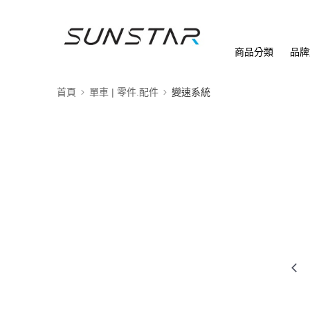
商品分類
品牌
首頁
單車 | 零件.配件
變速系統