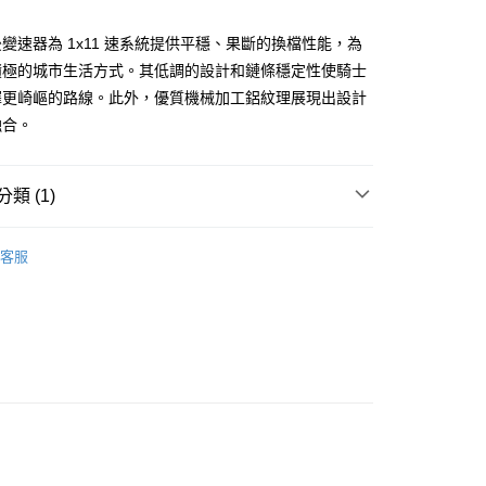
際商業銀行
中國信託商業銀行
業銀行
星展（台灣）商業銀行
天信用卡公司
際商業銀行
中國信託商業銀行
變速器為 1x11 速系統提供平穩、果斷的換檔性能，為
天信用卡公司
積極的城市生活方式。其低調的設計和鏈條穩定性使騎士
擇更崎嶇的路線。此外，優質機械加工鋁紋理展現出設計
融合。
(快速到店)
00，滿NT$1,000(含以上)免運費
類 (1)
件.配件
變速系統
00，滿NT$1,000(含以上)免運費
客服
市自取