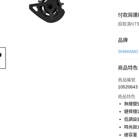
付款與運
超取滿NT$
付款方式
品牌
信用卡一
SHIMAN
信用卡分
商品特色
3 期 
商品編號
6 期 
合作金
10520643
華南商
合作金
LINE Pay
上海商
商品特色
華南商
國泰世
無縫變
Apple Pay
上海商
臺灣中
鏈條穩
國泰世
匯豐（
悠遊付
臺灣中
低調設
聯邦商
匯豐（
時尚拋
Google Pa
元大商
聯邦商
總容量：
玉山商
元大商