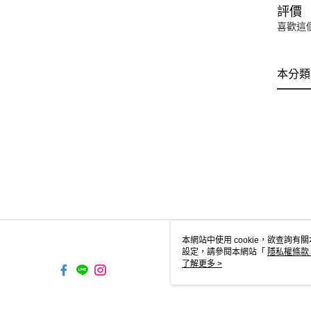
評價
喜歡這
本分類
本網站中使用 cookie，欲查詢有關
設定，請參閱本網站「
隱私權條款
使用 cookie。
了解更多 >