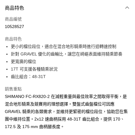
3 期 0 利率 每期
NT$1,806
21家銀行
商品特色
6 期 0 利率 每期
NT$903
21家銀行
合作金庫商業銀行
第一商業銀行
商品編號
華南商業銀行
彰化商業銀行
合作金庫商業銀行
第一商業銀行
10528527
LINE Pay
上海商業儲蓄銀行
台北富邦商業銀行
華南商業銀行
彰化商業銀行
國泰世華商業銀行
兆豐國際商業銀行
Apple Pay
上海商業儲蓄銀行
台北富邦商業銀行
商品特色
臺灣中小企業銀行
台中商業銀行
國泰世華商業銀行
兆豐國際商業銀行
更小的檔位段位，適合在混合地形騎乘時進行迴轉速控制
匯豐（台灣）商業銀行
華泰商業銀行
悠遊付
臺灣中小企業銀行
台中商業銀行
針對 GRAVEL 優化的齒輪比，讓您在崎嶇表面維持騎乘節奏
聯邦商業銀行
遠東國際商業銀行
匯豐（台灣）商業銀行
華泰商業銀行
Google Pay
元大商業銀行
永豐商業銀行
更寬廣的檔位
聯邦商業銀行
遠東國際商業銀行
玉山商業銀行
星展（台灣）商業銀行
17T 可支援各種騎乘狀況
元大商業銀行
永豐商業銀行
全盈+PAY
台新國際商業銀行
中國信託商業銀行
玉山商業銀行
星展（台灣）商業銀行
齒比組合：48-31T
台灣樂天信用卡公司
台新國際商業銀行
中國信託商業銀行
ATM付款
台灣樂天信用卡公司
銷售重點
SHIMANO FC-RX820-2 在減輕重量與最佳效率之間取得平衡，是
運送方式
混合地形騎乘及競賽用的理想選擇。雙盤式齒盤檔位可因應
7-11取貨(快速到店)
GRAVEL 騎乘的各類需求，並維持更緊密的檔位段位，協助您在集
每筆NT$100，滿NT$1,000(含以上)免運費
團中維持位置。2x12 速曲柄採用 48-31T 齒比組合，提供 170、
新竹貨運
172.5 及 175 mm 曲柄腿長度。
每筆NT$100，滿NT$1,000(含以上)免運費