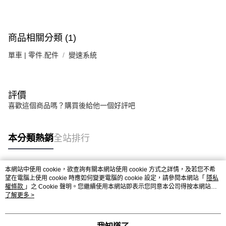
付款後門市自取
免運費
商品相關分類 (1)
單車 | 零件.配件
變速系統
評價
喜歡這個商品嗎？購買後給他一個好評吧
本分類熱銷
全站排行
本網站中使用 cookie，欲查詢有關本網站使用 cookie 方式之詳情，及若您不希
熱門標籤
望在電腦上使用 cookie 時應如何變更電腦的 cookie 設定，請參閱本網站「
隱私
權條款
」之 Cookie 聲明。您繼續使用本網站即表示您同意本公司得按本網站使
用條款之 Cookie 聲明使用 cookie。
了解更多 >