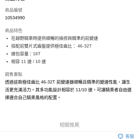
6 期 0 利率 每期
NT$201
21家銀行
合作金庫商業銀行
第一商業銀行
商品編號
華南商業銀行
彰化商業銀行
合作金庫商業銀行
第一商業銀行
10534990
LINE Pay
上海商業儲蓄銀行
台北富邦商業銀行
華南商業銀行
彰化商業銀行
國泰世華商業銀行
兆豐國際商業銀行
Apple Pay
上海商業儲蓄銀行
台北富邦商業銀行
商品特色
臺灣中小企業銀行
台中商業銀行
國泰世華商業銀行
兆豐國際商業銀行
在越野騎乘時提供順暢的操控與精準的前變速
匯豐（台灣）商業銀行
華泰商業銀行
悠遊付
臺灣中小企業銀行
台中商業銀行
搭配前雙片式齒盤提供極佳齒比： 46-32T
聯邦商業銀行
遠東國際商業銀行
匯豐（台灣）商業銀行
華泰商業銀行
Google Pay
元大商業銀行
永豐商業銀行
總包容量：16T
聯邦商業銀行
遠東國際商業銀行
玉山商業銀行
星展（台灣）商業銀行
相容 11 速 / 10 速
元大商業銀行
永豐商業銀行
全盈+PAY
台新國際商業銀行
中國信託商業銀行
玉山商業銀行
星展（台灣）商業銀行
台灣樂天信用卡公司
銷售重點
台新國際商業銀行
中國信託商業銀行
ATM付款
台灣樂天信用卡公司
透過這款極佳齒比 46-32T 前變速器順暢且精準的變速性能，讓生
活更充滿活力。其多功能設計相容於 11/10 速，可讓騎乘者自由選
運送方式
擇適合自己騎乘風格的配置。
7-11取貨(快速到店)
每筆NT$100，滿NT$1,000(含以上)免運費
新竹貨運
相關推薦
每筆NT$100，滿NT$1,000(含以上)免運費
客服