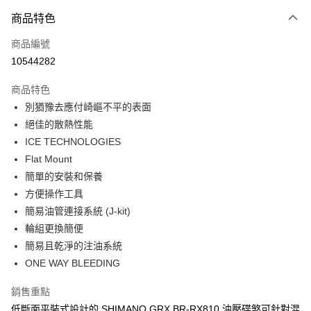
3 期 0 利率 每期
NT$543
21家銀行
商品特色
6 期 0 利率 每期
NT$271
21家銀行
合作金庫商業銀行
第一商業銀行
商品編號
華南商業銀行
彰化商業銀行
合作金庫商業銀行
第一商業銀行
10544282
LINE Pay
上海商業儲蓄銀行
台北富邦商業銀行
華南商業銀行
彰化商業銀行
國泰世華商業銀行
兆豐國際商業銀行
Apple Pay
上海商業儲蓄銀行
台北富邦商業銀行
商品特色
臺灣中小企業銀行
台中商業銀行
國泰世華商業銀行
兆豐國際商業銀行
別猶豫去應付崎嶇不平的表面
匯豐（台灣）商業銀行
華泰商業銀行
悠遊付
臺灣中小企業銀行
台中商業銀行
絕佳的散熱性能
聯邦商業銀行
遠東國際商業銀行
匯豐（台灣）商業銀行
華泰商業銀行
Google Pay
元大商業銀行
永豐商業銀行
ICE TECHNOLOGIES
聯邦商業銀行
遠東國際商業銀行
玉山商業銀行
星展（台灣）商業銀行
Flat Mount
元大商業銀行
永豐商業銀行
全盈+PAY
台新國際商業銀行
中國信託商業銀行
玉山商業銀行
星展（台灣）商業銀行
簡單的安裝和保養
台灣樂天信用卡公司
台新國際商業銀行
中國信託商業銀行
ATM付款
方便操作工具
台灣樂天信用卡公司
簡易油管連接系統 (J-kit)
運送方式
輪組更換簡便
簡易且乾淨的注油系統
7-11取貨(快速到店)
ONE WAY BLEEDING
每筆NT$100，滿NT$1,000(含以上)免運費
新竹貨運
銷售重點
低斷面平裝式設計的 SHIMANO GRX BR-RX810 油壓碟煞可針對混
每筆NT$100，滿NT$1,000(含以上)免運費