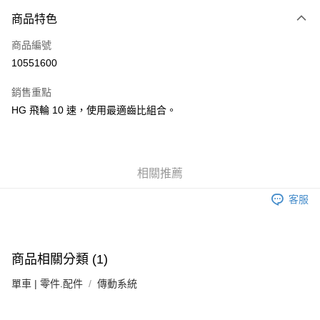
3 期 0 利率 每期
NT$726
21家銀行
商品特色
6 期 0 利率 每期
NT$363
21家銀行
合作金庫商業銀行
第一商業銀行
商品編號
華南商業銀行
彰化商業銀行
合作金庫商業銀行
第一商業銀行
10551600
LINE Pay
上海商業儲蓄銀行
台北富邦商業銀行
華南商業銀行
彰化商業銀行
國泰世華商業銀行
兆豐國際商業銀行
Apple Pay
上海商業儲蓄銀行
台北富邦商業銀行
銷售重點
臺灣中小企業銀行
台中商業銀行
國泰世華商業銀行
兆豐國際商業銀行
HG 飛輪 10 速，使用最適齒比組合。
匯豐（台灣）商業銀行
華泰商業銀行
悠遊付
臺灣中小企業銀行
台中商業銀行
聯邦商業銀行
遠東國際商業銀行
匯豐（台灣）商業銀行
華泰商業銀行
Google Pay
元大商業銀行
永豐商業銀行
聯邦商業銀行
遠東國際商業銀行
玉山商業銀行
星展（台灣）商業銀行
元大商業銀行
永豐商業銀行
全盈+PAY
相關推薦
台新國際商業銀行
中國信託商業銀行
玉山商業銀行
星展（台灣）商業銀行
台灣樂天信用卡公司
台新國際商業銀行
中國信託商業銀行
ATM付款
客服
台灣樂天信用卡公司
運送方式
7-11取貨(快速到店)
商品相關分類 (1)
每筆NT$100，滿NT$1,000(含以上)免運費
單車 | 零件.配件
傳動系統
新竹貨運
每筆NT$100，滿NT$1,000(含以上)免運費