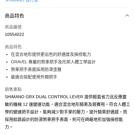
SHIMANO 自行車
信用卡分期付款
3 期 0 利率 每期
NT$1,900
21家銀行
商品特色
6 期 0 利率 每期
NT$950
21家銀行
合作金庫商業銀行
第一商業銀行
商品編號
華南商業銀行
彰化商業銀行
合作金庫商業銀行
第一商業銀行
10554022
LINE Pay
上海商業儲蓄銀行
台北富邦商業銀行
華南商業銀行
彰化商業銀行
國泰世華商業銀行
兆豐國際商業銀行
Apple Pay
上海商業儲蓄銀行
台北富邦商業銀行
商品特色
臺灣中小企業銀行
台中商業銀行
國泰世華商業銀行
兆豐國際商業銀行
在混合地形提供更出色的舒適度及操控能力
匯豐（台灣）商業銀行
華泰商業銀行
悠遊付
臺灣中小企業銀行
台中商業銀行
GRAVEL 專屬的煞車把手及托架人體工學設計
聯邦商業銀行
遠東國際商業銀行
匯豐（台灣）商業銀行
華泰商業銀行
Google Pay
元大商業銀行
永豐商業銀行
煞車把手表面採用防滑塗層
聯邦商業銀行
遠東國際商業銀行
玉山商業銀行
星展（台灣）商業銀行
最適合搭配使用外開把手
元大商業銀行
永豐商業銀行
全盈+PAY
台新國際商業銀行
中國信託商業銀行
玉山商業銀行
星展（台灣）商業銀行
台灣樂天信用卡公司
銷售重點
台新國際商業銀行
中國信託商業銀行
ATM付款
台灣樂天信用卡公司
SHIMANO GRX DUAL CONTROL LEVER 提供輕盈省力且反應靈
敏的機械 12 速變速功能，適合混合地形騎乘及競賽用。符合人體工
運送方式
學的變速把手設計，能夠減少對手掌的壓力，提升騎乘舒適感，而
7-11取貨(快速到店)
採用紋路設計的防滑煞車把手表面，則可在崎嶇地形加強操控能
每筆NT$100，滿NT$1,000(含以上)免運費
力。
新竹貨運