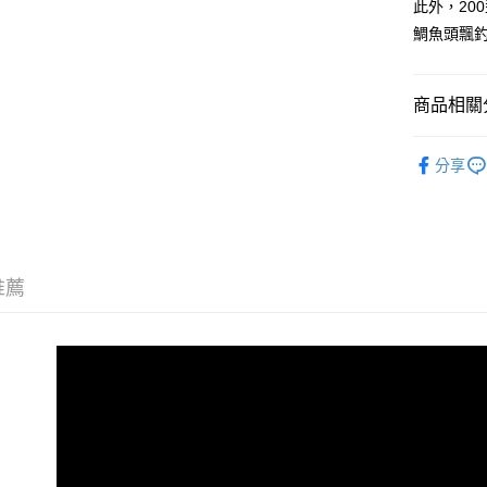
此外，20
每筆NT$1
鯛魚頭飄
7-11取貨
每筆NT$1
商品相關分
新竹貨運
釣魚 | 捲
每筆NT$1
分享
推薦