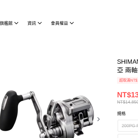
旗艦館
資訊
會員權益
SHIMA
亞 兩軸
超取滿NT$
NT$13
NT$14,85
規格
200PG 