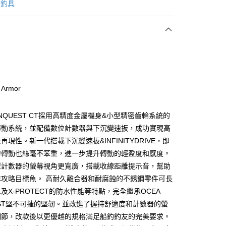
次付款
O 釣具
付款
l Armor
y
CONQUEST CT採用高精度金屬機身&小型精密齒輪系統的
驅動系統，並配備數位計數器與下沉變速扳，成功實現高
再現性。新一代搭載下沉變速扳&INFINITYDRIVE，即
力轉動也絲毫不笨重，進一步提升轉動的輕盈度和感度。
型計數器的螢幕視角更寬廣，搭載收線距離提示音，幫助
準攻略目標魚。 高耐久離合器和耐腐蝕的不銹鋼零件可長
付款
及X-PROTECT的防水性能等特點，完全繼承OCEA
00，滿NT$1,000(含以上)免運費
EST堅不可摧的堅韌。並改進了握持舒適度和計數器的螢
細節，改款後以更優越的規格滿足船釣釣友的完美要求。
付款