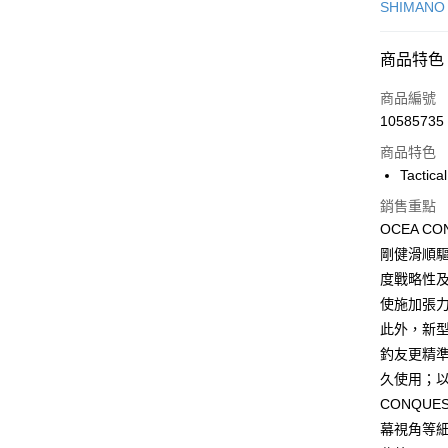
信用卡一
SHIMAN
超商取貨
商品特色
LINE Pay
商品編號
Apple Pay
10585735
商品特色
悠遊付
Tactica
Google Pa
銷售重點
全盈+PAY
OCEA 
剛健滑順
ATM付款
度戰略性及
使施加張
此外，新
運送方式
釣友更精
全家取貨
久使用；以
每筆NT$1
CONQU
幕視角等
7-11取貨