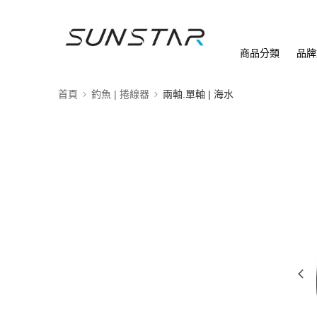
商品分類
品牌
首頁
釣魚 | 捲線器
兩軸.單軸 | 海水