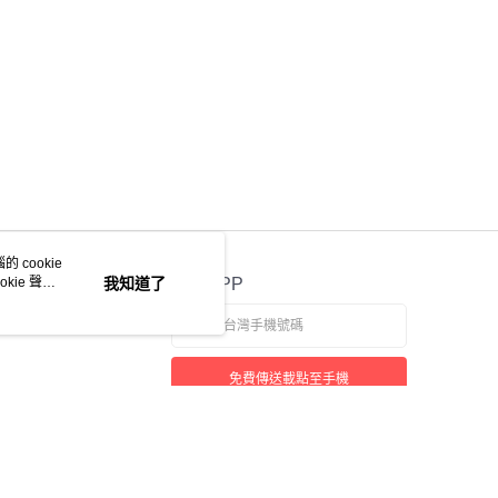
 cookie
kie 聲明
我知道了
官方APP
免費傳送載點至手機
若接到可疑電話，請洽詢165反詐騙專線
本站最佳瀏覽環境請使用 Google Chrome、Firefox 或 Edge 以上版本