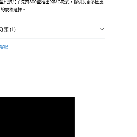
0型也追加了先前300型推出的MG款式，提供您更多因應
00，滿NT$1,000(含以上)免運費
釣的規格選擇。
(快速到店)
00，滿NT$1,000(含以上)免運費
類 (1)
線器
兩軸.單軸 | 海水
00，滿NT$1,000(含以上)免運費
客服