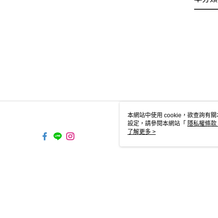
本網站中使用 cookie，欲查詢有關
設定，請參閱本網站「
隱私權條款
使用 cookie。
了解更多 >
TW-MWG1-66-35 Web2.0 Def
© 2026 by 商司大企業有限公司