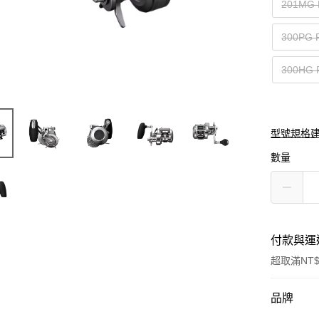
201MG 
300PG 
300HG 
型號規格
數量
付款與運
超取滿NT$
付款方式
品牌