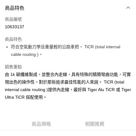
3 期 0 利率 每期
NT$4,166
21家銀行
商品特色
6 期 0 利率 每期
NT$2,083
21家銀行
合作金庫商業銀行
第一商業銀行
商品編號
華南商業銀行
彰化商業銀行
合作金庫商業銀行
第一商業銀行
10633137
LINE Pay
上海商業儲蓄銀行
台北富邦商業銀行
華南商業銀行
彰化商業銀行
國泰世華商業銀行
兆豐國際商業銀行
Apple Pay
上海商業儲蓄銀行
台北富邦商業銀行
商品特色
臺灣中小企業銀行
台中商業銀行
國泰世華商業銀行
兆豐國際商業銀行
符合空氣動力學且重量輕的公路車把， TiCR (total internal
匯豐（台灣）商業銀行
華泰商業銀行
悠遊付
臺灣中小企業銀行
台中商業銀行
cable routing )。
聯邦商業銀行
遠東國際商業銀行
匯豐（台灣）商業銀行
華泰商業銀行
Google Pay
元大商業銀行
永豐商業銀行
聯邦商業銀行
遠東國際商業銀行
銷售重點
玉山商業銀行
星展（台灣）商業銀行
元大商業銀行
永豐商業銀行
全盈+PAY
台新國際商業銀行
中國信託商業銀行
由 1k 碳纖維製成，並整合內走線，具有特殊的精簡彎曲功能，可實
玉山商業銀行
星展（台灣）商業銀行
台灣樂天信用卡公司
現出色的操作性。對於那些追求最佳性能的人來說。 TiCR (total
台新國際商業銀行
中國信託商業銀行
ATM付款
台灣樂天信用卡公司
internal cable routing )提供內走線，最好與 Tiger Alu TiCR 或 Tiger
Ultra TiCR 搭配使用。
運送方式
7-11取貨(快速到店)
每筆NT$100，滿NT$1,000(含以上)免運費
商品規格
相關推薦
新竹貨運
每筆NT$100，滿NT$1,000(含以上)免運費