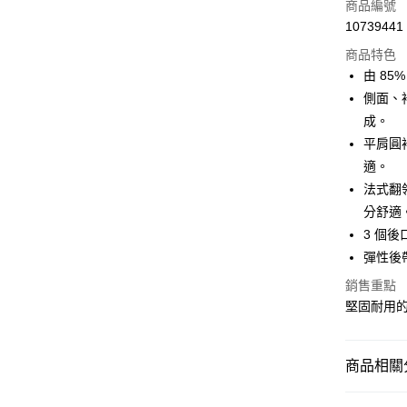
商品編號
6 期 
合作金
10739441
華南商
合作金
LINE Pay
上海商
商品特色
華南商
國泰世
由 8
Apple Pay
上海商
臺灣中
側面、
國泰世
匯豐（
悠遊付
臺灣中
成。
聯邦商
匯豐（
平肩圓
Google Pa
元大商
聯邦商
適。
玉山商
元大商
全盈+PAY
台新國
法式翻
玉山商
台灣樂
分舒適
台新國
ATM付款
台灣樂
3 個
彈性後
運送方式
銷售重點
7-11取貨
堅固耐用
每筆NT$1
新竹貨運
商品相關分
每筆NT$1
單車 | 服