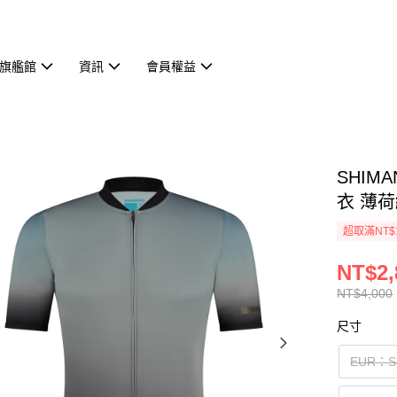
旗艦館
資訊
會員權益
SHIMA
衣 薄
超取滿NT$
NT$2,
NT$4,000
尺寸
EUR：S