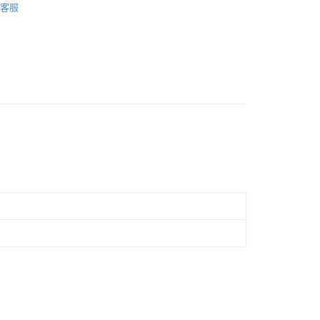
客服
市自取
飾
車衣