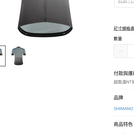
EUR：L
尺寸規格
數量
付款與運
超取滿NT$
付款方式
品牌
信用卡一
SHIMAN
信用卡分
商品特色
3 期 