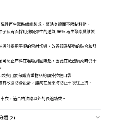
0 利率 每期
NT$466
21家銀行
庫商業銀行
第一商業銀行
業銀行
彰化商業銀行
庫商業銀行
第一商業銀行
業儲蓄銀行
台北富邦商業銀行
業銀行
彰化商業銀行
華商業銀行
兆豐國際商業銀行
5% 彈性再生聚酯纖維製成，緊貼身體而不限制移動。
業儲蓄銀行
台北富邦商業銀行
小企業銀行
台中商業銀行
袖子及背面採用強韌彈性的透氣 96% 再生聚酯纖維製
華商業銀行
兆豐國際商業銀行
台灣）商業銀行
華泰商業銀行
小企業銀行
台中商業銀行
業銀行
遠東國際商業銀行
台灣）商業銀行
華泰商業銀行
袖設計採用平順的雷射切邊，改善騎乘姿勢的貼合和舒
y
業銀行
永豐商業銀行
業銀行
遠東國際商業銀行
業銀行
星展（台灣）商業銀行
業銀行
永豐商業銀行
際商業銀行
中國信託商業銀行
領可防止布料在喉嚨周圍隆起，因此在激烈騎乘時仍十
業銀行
星展（台灣）商業銀行
天信用卡公司
。
際商業銀行
中國信託商業銀行
天信用卡公司
後口袋與用於保護貴重物品的額外拉鏈口袋。
帶有矽膠防滑設計，能夠在騎乘時防止車衣往上擠。
(快速到店)
的車衣，適合柏油路以外的長途騎乘。
00，滿NT$1,000(含以上)免運費
類 (2)
00，滿NT$1,000(含以上)免運費
飾
男款服飾