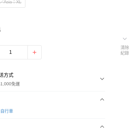
／Asia：XL
表
清除
紀錄
送方式
1,000免運
次付款
O 自行車
期付款
0 利率 每期
NT$933
21家銀行