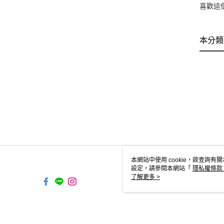
喜歡這
本分類
本網站中使用 cookie，欲查詢有關
設定，請參閱本網站「
隱私權條款
使用 cookie。
了解更多 >