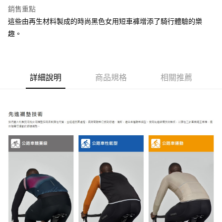
每筆NT$100，滿NT$1,000(含以上)免運費
銷售重點
新竹貨運
這些由再生材料製成的時尚黑色女用短車褲增添了騎行體驗的樂
趣。
每筆NT$100，滿NT$1,000(含以上)免運費
付款後門市自取
免運費
詳細說明
商品規格
相關推薦