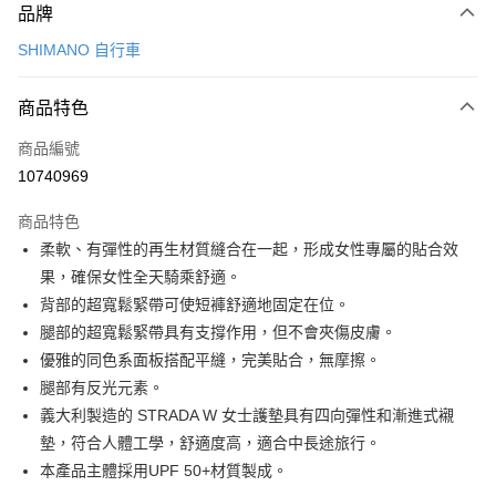
品牌
信用卡一次付款
SHIMANO 自行車
信用卡分期付款
3 期 0 利率 每期
NT$723
21家銀行
商品特色
6 期 0 利率 每期
NT$361
21家銀行
合作金庫商業銀行
第一商業銀行
商品編號
華南商業銀行
彰化商業銀行
合作金庫商業銀行
第一商業銀行
10740969
LINE Pay
上海商業儲蓄銀行
台北富邦商業銀行
華南商業銀行
彰化商業銀行
國泰世華商業銀行
兆豐國際商業銀行
Apple Pay
上海商業儲蓄銀行
台北富邦商業銀行
商品特色
臺灣中小企業銀行
台中商業銀行
國泰世華商業銀行
兆豐國際商業銀行
柔軟、有彈性的再生材質縫合在一起，形成女性專屬的貼合效
匯豐（台灣）商業銀行
華泰商業銀行
悠遊付
臺灣中小企業銀行
台中商業銀行
果，確保女性全天騎乘舒適。
聯邦商業銀行
遠東國際商業銀行
匯豐（台灣）商業銀行
華泰商業銀行
Google Pay
元大商業銀行
永豐商業銀行
背部的超寬鬆緊帶可使短褲舒適地固定在位。
聯邦商業銀行
遠東國際商業銀行
玉山商業銀行
星展（台灣）商業銀行
腿部的超寬鬆緊帶具有支撐作用，但不會夾傷皮膚。
元大商業銀行
永豐商業銀行
全盈+PAY
台新國際商業銀行
中國信託商業銀行
玉山商業銀行
星展（台灣）商業銀行
優雅的同色系面板搭配平縫，完美貼合，無摩擦。
台灣樂天信用卡公司
台新國際商業銀行
中國信託商業銀行
ATM付款
腿部有反光元素。
台灣樂天信用卡公司
義大利製造的 STRADA W 女士護墊具有四向彈性和漸進式襯
運送方式
墊，符合人體工學，舒適度高，適合中長途旅行。
本產品主體採用UPF 50+材質製成。
7-11取貨(快速到店)