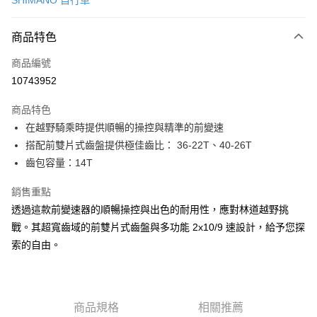
SHIMANO 自行車
信用卡分期付款
3 期 0 利率 每期
NT$170
21家銀行
商品特色
6 期 0 利率 每期
NT$85
21家銀行
合作金庫商業銀行
第一商業銀行
商品編號
華南商業銀行
彰化商業銀行
合作金庫商業銀行
第一商業銀行
10743952
LINE Pay
上海商業儲蓄銀行
台北富邦商業銀行
華南商業銀行
彰化商業銀行
國泰世華商業銀行
兆豐國際商業銀行
Apple Pay
上海商業儲蓄銀行
台北富邦商業銀行
商品特色
臺灣中小企業銀行
台中商業銀行
國泰世華商業銀行
兆豐國際商業銀行
在越野騎乘時提供順暢的操控與精準的前變速
匯豐（台灣）商業銀行
華泰商業銀行
悠遊付
臺灣中小企業銀行
台中商業銀行
搭配前雙片式齒盤提供極佳齒比： 36-22T、40-26T
聯邦商業銀行
遠東國際商業銀行
匯豐（台灣）商業銀行
華泰商業銀行
Google Pay
元大商業銀行
永豐商業銀行
齒包容量：14T
聯邦商業銀行
遠東國際商業銀行
玉山商業銀行
星展（台灣）商業銀行
元大商業銀行
永豐商業銀行
全盈+PAY
台新國際商業銀行
中國信託商業銀行
銷售重點
玉山商業銀行
星展（台灣）商業銀行
台灣樂天信用卡公司
透過這款前變速器的順暢操控與出色的耐用性，應對林道越野挑
台新國際商業銀行
中國信託商業銀行
ATM付款
台灣樂天信用卡公司
戰。其超寬齒域的前雙片式齒盤與多功能 2x10/9 速設計，給予您探
索的自由。
運送方式
7-11取貨(快速到店)
每筆NT$100，滿NT$1,000(含以上)免運費
商品規格
相關推薦
新竹貨運