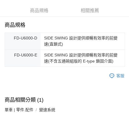
每筆NT$100，滿NT$1,000(含以上)免運費
商品規格
相關推薦
付款後門市自取
商品規格
免運費
FD-U6000-D
SIDE SWING 設計提供順暢有效率的前變
速(直鎖式)
FD-U6000-E
SIDE SWING 設計提供順暢有效率的前變
速(不含五通碗組版的 E-type 鎖固介面)
客服
商品相關分類 (1)
單車 | 零件.配件
變速系統