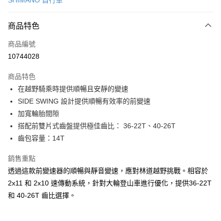
SHIMANO 自行車
信用卡分期付款
3 期 0 利率 每期
NT$256
21家銀行
商品特色
6 期 0 利率 每期
NT$128
21家銀行
合作金庫商業銀行
第一商業銀行
商品編號
華南商業銀行
彰化商業銀行
合作金庫商業銀行
第一商業銀行
10744028
LINE Pay
上海商業儲蓄銀行
台北富邦商業銀行
華南商業銀行
彰化商業銀行
國泰世華商業銀行
兆豐國際商業銀行
Apple Pay
上海商業儲蓄銀行
台北富邦商業銀行
商品特色
臺灣中小企業銀行
台中商業銀行
國泰世華商業銀行
兆豐國際商業銀行
在越野騎乘時提供順暢且安靜的變速
匯豐（台灣）商業銀行
華泰商業銀行
悠遊付
臺灣中小企業銀行
台中商業銀行
SIDE SWING 設計提供順暢有效率的前變速
聯邦商業銀行
遠東國際商業銀行
匯豐（台灣）商業銀行
華泰商業銀行
Google Pay
元大商業銀行
永豐商業銀行
加寬輪胎間隙
聯邦商業銀行
遠東國際商業銀行
玉山商業銀行
星展（台灣）商業銀行
搭配前雙片式齒盤提供極佳齒比： 36-22T、40-26T
元大商業銀行
永豐商業銀行
全盈+PAY
台新國際商業銀行
中國信託商業銀行
玉山商業銀行
星展（台灣）商業銀行
齒包容量：14T
台灣樂天信用卡公司
台新國際商業銀行
中國信託商業銀行
ATM付款
台灣樂天信用卡公司
銷售重點
透過這款前變速器的順暢與靜音變速，應對林道越野挑戰。相容於
運送方式
2x11 和 2x10 速傳動系統，針對大輪登山車進行優化，提供36-22T
7-11取貨(快速到店)
和 40-26T 齒比選擇。
每筆NT$100，滿NT$1,000(含以上)免運費
新竹貨運