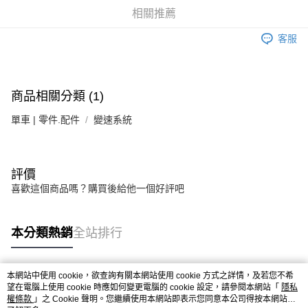
相關推薦
付款後門市自取
客服
免運費
商品相關分類 (1)
單車 | 零件.配件
變速系統
評價
喜歡這個商品嗎？購買後給他一個好評吧
本分類熱銷
全站排行
本網站中使用 cookie，欲查詢有關本網站使用 cookie 方式之詳情，及若您不希
熱門標籤
望在電腦上使用 cookie 時應如何變更電腦的 cookie 設定，請參閱本網站「
隱私
權條款
」之 Cookie 聲明。您繼續使用本網站即表示您同意本公司得按本網站使