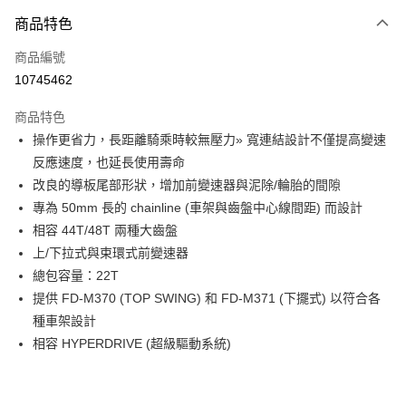
3 期 0 利率 每期
NT$146
21家銀行
商品特色
6 期 0 利率 每期
NT$73
21家銀行
合作金庫商業銀行
第一商業銀行
商品編號
華南商業銀行
彰化商業銀行
合作金庫商業銀行
第一商業銀行
10745462
LINE Pay
上海商業儲蓄銀行
台北富邦商業銀行
華南商業銀行
彰化商業銀行
國泰世華商業銀行
兆豐國際商業銀行
Apple Pay
上海商業儲蓄銀行
台北富邦商業銀行
商品特色
臺灣中小企業銀行
台中商業銀行
國泰世華商業銀行
兆豐國際商業銀行
操作更省力，長距離騎乘時較無壓力» 寬連結設計不僅提高變速
匯豐（台灣）商業銀行
華泰商業銀行
悠遊付
臺灣中小企業銀行
台中商業銀行
反應速度，也延長使用壽命
聯邦商業銀行
遠東國際商業銀行
匯豐（台灣）商業銀行
華泰商業銀行
Google Pay
元大商業銀行
永豐商業銀行
改良的導板尾部形狀，增加前變速器與泥除/輪胎的間隙
聯邦商業銀行
遠東國際商業銀行
玉山商業銀行
星展（台灣）商業銀行
專為 50mm 長的 chainline (車架與齒盤中心線間距) 而設計
元大商業銀行
永豐商業銀行
全盈+PAY
台新國際商業銀行
中國信託商業銀行
玉山商業銀行
星展（台灣）商業銀行
相容 44T/48T 兩種大齒盤
台灣樂天信用卡公司
台新國際商業銀行
中國信託商業銀行
ATM付款
上/下拉式與束環式前變速器
台灣樂天信用卡公司
總包容量：22T
運送方式
提供 FD-M370 (TOP SWING) 和 FD-M371 (下擺式) 以符合各
種車架設計
7-11取貨(快速到店)
相容 HYPERDRIVE (超級驅動系統)
每筆NT$100，滿NT$1,000(含以上)免運費
新竹貨運
每筆NT$100，滿NT$1,000(含以上)免運費