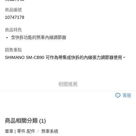
6 期 0 利率 每期
NT$78
21家銀行
合作金庫商業銀行
第一商業銀行
商品編號
華南商業銀行
彰化商業銀行
合作金庫商業銀行
第一商業銀行
10747178
LINE Pay
上海商業儲蓄銀行
台北富邦商業銀行
華南商業銀行
彰化商業銀行
國泰世華商業銀行
兆豐國際商業銀行
Apple Pay
上海商業儲蓄銀行
台北富邦商業銀行
商品特色
臺灣中小企業銀行
台中商業銀行
國泰世華商業銀行
兆豐國際商業銀行
含快拆功能的煞車內線調節器
匯豐（台灣）商業銀行
華泰商業銀行
悠遊付
臺灣中小企業銀行
台中商業銀行
聯邦商業銀行
遠東國際商業銀行
匯豐（台灣）商業銀行
華泰商業銀行
銷售重點
Google Pay
元大商業銀行
永豐商業銀行
聯邦商業銀行
遠東國際商業銀行
SHIMANO SM-CB90 可作為帶集成快拆的內線張力調節器使用。
玉山商業銀行
星展（台灣）商業銀行
元大商業銀行
永豐商業銀行
全盈+PAY
台新國際商業銀行
中國信託商業銀行
玉山商業銀行
星展（台灣）商業銀行
台灣樂天信用卡公司
台新國際商業銀行
中國信託商業銀行
ATM付款
台灣樂天信用卡公司
相關推薦
運送方式
客服
7-11取貨(快速到店)
每筆NT$100，滿NT$1,000(含以上)免運費
新竹貨運
商品相關分類 (1)
每筆NT$100，滿NT$1,000(含以上)免運費
單車 | 零件.配件
煞車系統