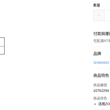
數量
付款與運
宅配滿NT$
付款方式
品牌
信用卡一
SHIMAN
信用卡分
商品特色
3 期 
商品編號
6 期 
合作金
10762294
華南商
合作金
LINE Pay
上海商
商品特色
華南商
國泰世
活用Z
Apple Pay
上海商
臺灣中
國泰世