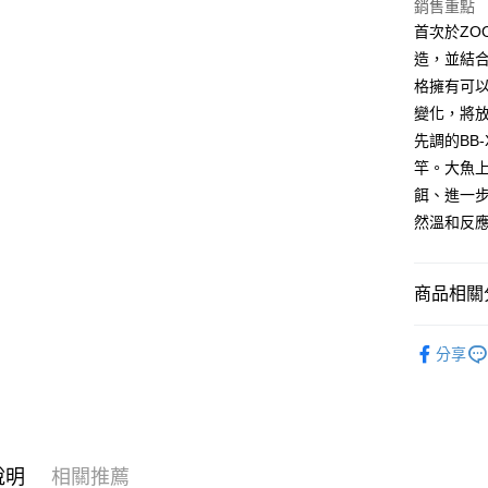
銷售重點
匯豐（
悠遊付
臺灣中
首次於ZOO
聯邦商
匯豐（
Google Pa
造，並結合H
元大商
聯邦商
玉山商
格擁有可以
元大商
全盈+PAY
台新國
變化，將
玉山商
台灣樂
台新國
ATM付款
先調的BB-
台灣樂
竿。大魚
餌、進一
運送方式
然溫和反
新竹貨運
每筆NT$1
商品相關分
付款後門
釣魚 | 釣
免運費
分享
說明
相關推薦