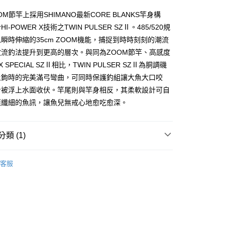
台灣）商業銀行
華泰商業銀行
小企業銀行
台中商業銀行
M節竿上採用SHIMANO最新CORE BLANKS竿身構
業銀行
遠東國際商業銀行
台灣）商業銀行
華泰商業銀行
y
I-POWER X技術之TWIN PULSER SZⅡ。485/520規
業銀行
永豐商業銀行
業銀行
遠東國際商業銀行
業銀行
星展（台灣）商業銀行
瞬時伸縮的35cm ZOOM機能，捕捉到時時刻刻的潮流
業銀行
永豐商業銀行
際商業銀行
中國信託商業銀行
放流釣法提升到更高的層次。與同為ZOOM節竿、高感度
業銀行
星展（台灣）商業銀行
天信用卡公司
際商業銀行
中國信託商業銀行
X SPECIAL SZⅡ相比，TWIN PULSER SZⅡ為胴調磯
天信用卡公司
上鉤時的完美滿弓彎曲，可同時保護釣組讓大魚大口咬
步被浮上水面收伏。竿尾則與竿身相反，其柔軟設計可自
應纖細的魚訊，讓魚兒無戒心地愈吃愈深。
00，滿NT$1,000(含以上)免運費
類 (1)
市自取
竿
磯.防波堤竿
客服