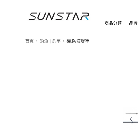
商品分類
品牌
首頁
釣魚 | 釣竿
磯.防波堤竿