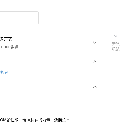
送方式
清除
1,000免運
紀錄
次付款
O 釣具
期付款
0 利率 每期
NT$4,039
21家銀行
0 利率 每期
NT$2,019
21家銀行
庫商業銀行
第一商業銀行
業銀行
彰化商業銀行
庫商業銀行
第一商業銀行
業儲蓄銀行
台北富邦商業銀行
業銀行
彰化商業銀行
華商業銀行
兆豐國際商業銀行
OOM節性能、發揮胴調的力量一決勝負。
業儲蓄銀行
台北富邦商業銀行
小企業銀行
台中商業銀行
華商業銀行
兆豐國際商業銀行