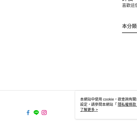
喜歡這
本分類
本網站中使用 cookie，欲查詢有關
設定，請參閱本網站「
隱私權條款
使用 cookie。
了解更多 >