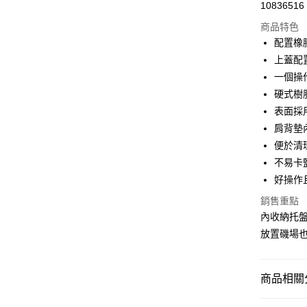
10836516
華南商
合作金
LINE Pay
上海商
商品特色
華南商
國泰世
配置橡
Apple Pay
上海商
臺灣中
上蓋配
國泰世
匯豐（
悠遊付
臺灣中
一個操
聯邦商
匯豐（
硬式樹
Google Pa
元大商
聯邦商
表面採
玉山商
元大商
全盈+PAY
台新國
肩背墊
玉山商
台灣樂
便於清
台新國
ATM付款
台灣樂
不易卡
好操作
運送方式
銷售重點
7-11取貨
內收納托
放置磯場也
每筆NT$1
新竹貨運
商品相關分
每筆NT$1
付款後門
釣魚 | 用