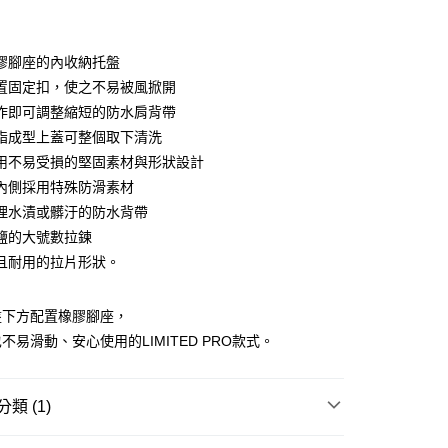
業銀行
彰化商業銀行
庫商業銀行
第一商業銀行
業儲蓄銀行
台北富邦商業銀行
業銀行
彰化商業銀行
華商業銀行
兆豐國際商業銀行
膠腳座的內收納托盤
業儲蓄銀行
台北富邦商業銀行
小企業銀行
台中商業銀行
置固定扣，使之不易被風掀開
華商業銀行
兆豐國際商業銀行
台灣）商業銀行
華泰商業銀行
小企業銀行
台中商業銀行
作即可調整縮短的防水肩背帶
業銀行
遠東國際商業銀行
台灣）商業銀行
華泰商業銀行
脂成型上蓋可整個取下清洗
y
業銀行
永豐商業銀行
業銀行
遠東國際商業銀行
用不易受損的堅固素材與形狀設計
業銀行
星展（台灣）商業銀行
業銀行
永豐商業銀行
際商業銀行
中國信託商業銀行
內側採用特殊防滑素材
業銀行
星展（台灣）商業銀行
天信用卡公司
理水漬或髒汙的防水背帶
際商業銀行
中國信託商業銀行
天信用卡公司
鹽的大號數拉鍊
且耐用的拉片形狀。
(快速到店)
盤下方配置橡膠腳座，
不易滑動、安心使用的LIMITED PRO款式。
00，滿NT$1,000(含以上)免運費
類 (1)
00，滿NT$1,000(含以上)免運費
市自取
品
收納包