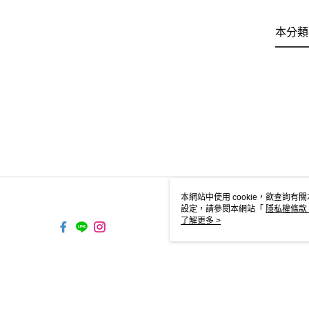
本分類
本網站中使用 cookie，欲查詢有關
設定，請參閱本網站「
隱私權條款
使用 cookie。
了解更多 >