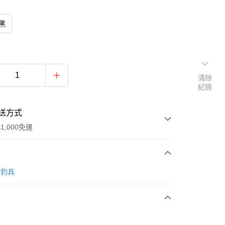
 黑
清除
紀錄
送方式
1,000免運
次付款
O 釣具
期付款
0 利率 每期
NT$2,505
21家銀行
0 利率 每期
NT$1,252
21家銀行
庫商業銀行
第一商業銀行