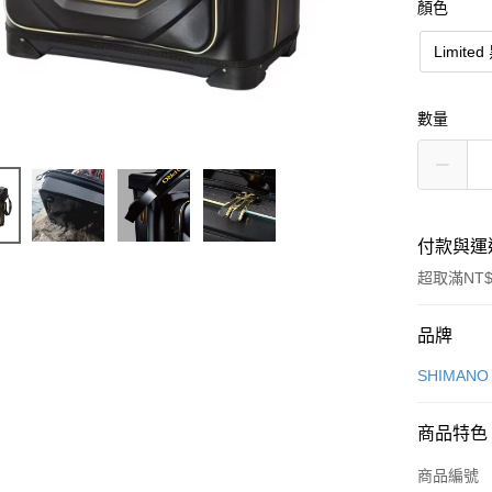
顏色
Limited
數量
付款與運
超取滿NT$
付款方式
品牌
信用卡一
SHIMAN
信用卡分
商品特色
3 期 
商品編號
6 期 
合作金