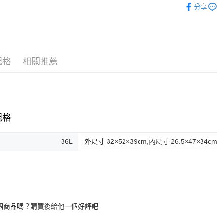
分享
免運費
規格
相關推薦
規格
36L
外尺寸 32×52×39cm,內尺寸 26.5×47×34cm,
個商品嗎？購買後給他一個好評吧