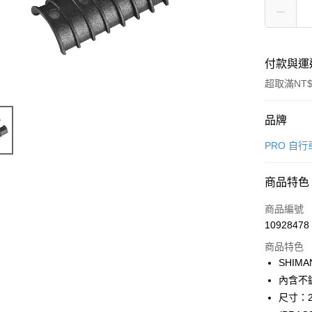
付款與運
超取滿NT$
付款方式
品牌
信用卡一
PRO 自
信用卡分
商品特色
3 期 
商品編號
6 期 
合作金
10928478
華南商
合作金
LINE Pay
上海商
商品特色
華南商
國泰世
SHIM
Apple Pay
上海商
臺灣中
內含不
國泰世
匯豐（
悠遊付
臺灣中
尺寸：28
聯邦商
匯豐（