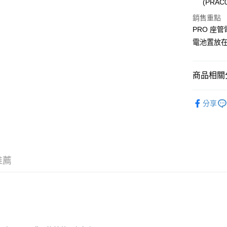
(PRAC
Google Pa
元大商
聯邦商
玉山商
銷售重點
元大商
全盈+PAY
台新國
PRO 座管
玉山商
台灣樂
台新國
ATM付款
電池置放
台灣樂
運送方式
商品相關分
7-11取貨
單車 | 車
分享
每筆NT$1
新竹貨運
每筆NT$1
付款後門
推薦
免運費