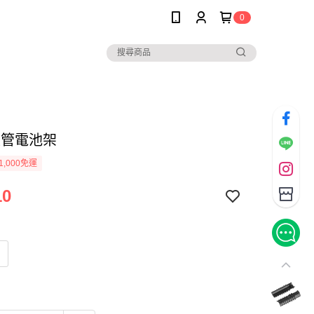
0
座管電池架
1,000免運
10