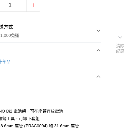
送方式
1,000免運
清除
紀錄
次付款
行車部品
期付款
0 利率 每期
NT$103
21家銀行
0 利率 每期
NT$51
21家銀行
庫商業銀行
第一商業銀行
業銀行
彰化商業銀行
庫商業銀行
第一商業銀行
業儲蓄銀行
台北富邦商業銀行
業銀行
彰化商業銀行
華商業銀行
兆豐國際商業銀行
ANO Di2 電池架，可在座管存放電池
業儲蓄銀行
台北富邦商業銀行
小企業銀行
台中商業銀行
鏽鋼工具，可卸下套組
華商業銀行
兆豐國際商業銀行
台灣）商業銀行
華泰商業銀行
小企業銀行
台中商業銀行
.6mm 座管 (PRAC0094) 和 31.6mm 座管
業銀行
遠東國際商業銀行
台灣）商業銀行
華泰商業銀行