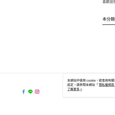
喜歡這
本分類
本網站中使用 cookie，欲查詢有關
設定，請參閱本網站「
隱私權條款
使用 cookie。
了解更多 >