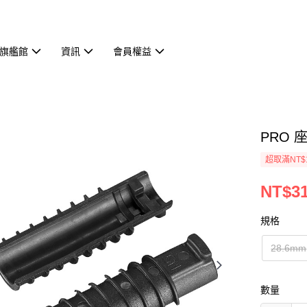
旗艦館
資訊
會員權益
PRO 
超取滿NT$
NT$3
規格
28.6mm
數量