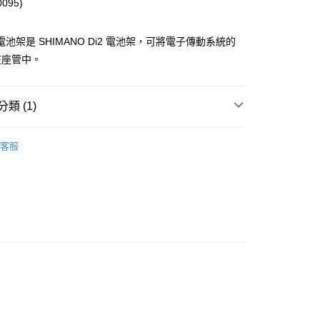
0095)
y
業銀行
永豐商業銀行
業銀行
遠東國際商業銀行
業銀行
星展（台灣）商業銀行
業銀行
永豐商業銀行
際商業銀行
中國信託商業銀行
電池架是 SHIMANO Di2 電池架，可將電子傳動系統的
業銀行
星展（台灣）商業銀行
天信用卡公司
際商業銀行
中國信託商業銀行
在座管中。
天信用卡公司
類 (1)
(快速到店)
用部品
配件
客服
00，滿NT$1,000(含以上)免運費
00，滿NT$1,000(含以上)免運費
市自取