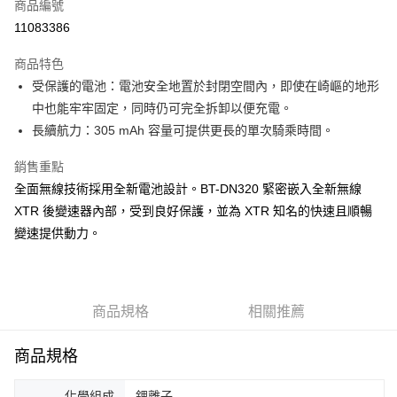
商品編號
華南商業銀行
彰化商業銀行
合作金庫商業銀行
第一商業銀行
11083386
LINE Pay
上海商業儲蓄銀行
台北富邦商業銀行
華南商業銀行
彰化商業銀行
國泰世華商業銀行
兆豐國際商業銀行
Apple Pay
上海商業儲蓄銀行
台北富邦商業銀行
商品特色
臺灣中小企業銀行
台中商業銀行
國泰世華商業銀行
兆豐國際商業銀行
受保護的電池：電池安全地置於封閉空間內，即使在崎嶇的地形
匯豐（台灣）商業銀行
華泰商業銀行
悠遊付
臺灣中小企業銀行
台中商業銀行
中也能牢牢固定，同時仍可完全拆卸以便充電。
聯邦商業銀行
遠東國際商業銀行
匯豐（台灣）商業銀行
華泰商業銀行
Google Pay
元大商業銀行
永豐商業銀行
長續航力：305 mAh 容量可提供更長的單次騎乘時間。
聯邦商業銀行
遠東國際商業銀行
玉山商業銀行
星展（台灣）商業銀行
元大商業銀行
永豐商業銀行
全盈+PAY
台新國際商業銀行
中國信託商業銀行
銷售重點
玉山商業銀行
星展（台灣）商業銀行
台灣樂天信用卡公司
全面無線技術採用全新電池設計。BT-DN320 緊密嵌入全新無線
台新國際商業銀行
中國信託商業銀行
ATM付款
台灣樂天信用卡公司
XTR 後變速器內部，受到良好保護，並為 XTR 知名的快速且順暢
變速提供動力。
運送方式
7-11取貨(快速到店)
每筆NT$100，滿NT$1,000(含以上)免運費
商品規格
相關推薦
新竹貨運
每筆NT$100，滿NT$1,000(含以上)免運費
商品規格
付款後門市自取
化學組成
鋰離子