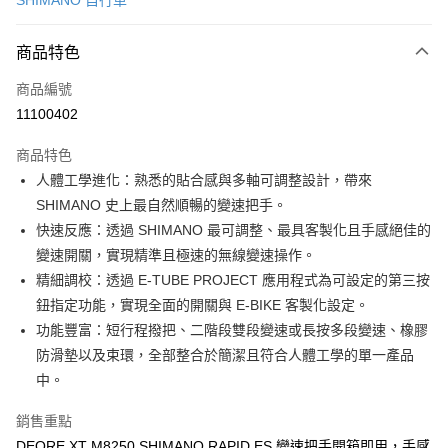
SHIMANO 自行車
信用卡分期付款
3 期 0 利率 每期
NT$1,726
21家銀行
商品特色
6 期 0 利率 每期
NT$863
21家銀行
合作金庫商業銀行
第一商業銀行
商品編號
華南商業銀行
彰化商業銀行
合作金庫商業銀行
第一商業銀行
11100402
LINE Pay
上海商業儲蓄銀行
台北富邦商業銀行
華南商業銀行
彰化商業銀行
國泰世華商業銀行
兆豐國際商業銀行
Apple Pay
上海商業儲蓄銀行
台北富邦商業銀行
商品特色
臺灣中小企業銀行
台中商業銀行
國泰世華商業銀行
兆豐國際商業銀行
人體工學進化：熟悉的貼合感與多軸可調整設計，帶來
匯豐（台灣）商業銀行
華泰商業銀行
悠遊付
臺灣中小企業銀行
台中商業銀行
SHIMANO 史上最自然順暢的變速把手。
聯邦商業銀行
遠東國際商業銀行
匯豐（台灣）商業銀行
華泰商業銀行
Google Pay
元大商業銀行
永豐商業銀行
快速反應：透過 SHIMANO 最可調整、最具客製化且手感絕佳的
聯邦商業銀行
遠東國際商業銀行
玉山商業銀行
星展（台灣）商業銀行
變速開關，實現精準且極速的無線變速操作。
元大商業銀行
永豐商業銀行
全盈+PAY
台新國際商業銀行
中國信託商業銀行
玉山商業銀行
星展（台灣）商業銀行
精細調校：透過 E-TUBE PROJECT 應用程式為可設定的第三按
台灣樂天信用卡公司
台新國際商業銀行
中國信託商業銀行
ATM付款
鈕指定功能，實現全面的開關與 E-BIKE 客製化設定。
台灣樂天信用卡公司
功能豐富：短行程撥把、二階段雙段變速或長按多段變速、橡膠
運送方式
防滑墊以及束環，全部整合於簡潔且符合人體工學的單一產品
中。
7-11取貨(快速到店)
每筆NT$100，滿NT$1,000(含以上)免運費
銷售重點
新竹貨運
DEORE XT M8250 SHIMANO RAPID ES 變速把手開箱即用，手感