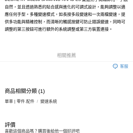
自然，並且透過熟悉的貼合感與進化的可調式設計，能夠調整以適
每筆NT$100，滿NT$1,000(含以上)免運費
應任何手型。多種變速模式，如長按多段變速和一次兩檔變速，提
付款後門市自取
供多功能與精確控制，而清晰的觸感按鍵可防止錯誤變速，同時可
免運費
調整的第三按鈕可進行額外的系統調整或第三方裝置連接。
相關推薦
客服
商品相關分類 (1)
單車 | 零件.配件
變速系統
評價
喜歡這個商品嗎？購買後給他一個好評吧