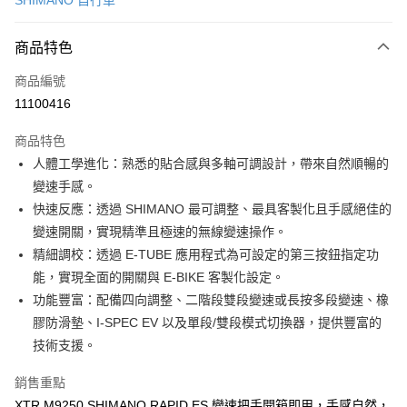
SHIMANO 自行車
信用卡分期付款
3 期 0 利率 每期
NT$2,226
21家銀行
商品特色
6 期 0 利率 每期
NT$1,113
21家銀行
合作金庫商業銀行
第一商業銀行
商品編號
華南商業銀行
彰化商業銀行
合作金庫商業銀行
第一商業銀行
11100416
LINE Pay
上海商業儲蓄銀行
台北富邦商業銀行
華南商業銀行
彰化商業銀行
國泰世華商業銀行
兆豐國際商業銀行
Apple Pay
上海商業儲蓄銀行
台北富邦商業銀行
商品特色
臺灣中小企業銀行
台中商業銀行
國泰世華商業銀行
兆豐國際商業銀行
人體工學進化：熟悉的貼合感與多軸可調設計，帶來自然順暢的
匯豐（台灣）商業銀行
華泰商業銀行
悠遊付
臺灣中小企業銀行
台中商業銀行
變速手感。
聯邦商業銀行
遠東國際商業銀行
匯豐（台灣）商業銀行
華泰商業銀行
Google Pay
元大商業銀行
永豐商業銀行
快速反應：透過 SHIMANO 最可調整、最具客製化且手感絕佳的
聯邦商業銀行
遠東國際商業銀行
玉山商業銀行
星展（台灣）商業銀行
變速開關，實現精準且極速的無線變速操作。
元大商業銀行
永豐商業銀行
全盈+PAY
台新國際商業銀行
中國信託商業銀行
玉山商業銀行
星展（台灣）商業銀行
精細調校：透過 E-TUBE 應用程式為可設定的第三按鈕指定功
台灣樂天信用卡公司
台新國際商業銀行
中國信託商業銀行
ATM付款
能，實現全面的開關與 E-BIKE 客製化設定。
台灣樂天信用卡公司
功能豐富：配備四向調整、二階段雙段變速或長按多段變速、橡
運送方式
膠防滑墊、I-SPEC EV 以及單段/雙段模式切換器，提供豐富的
技術支援。
7-11取貨(快速到店)
每筆NT$100，滿NT$1,000(含以上)免運費
銷售重點
新竹貨運
XTR M9250 SHIMANO RAPID ES 變速把手開箱即用，手感自然，