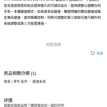
並且透過熟悉的貼合感與進化的可調式設計，能夠調整以適應任何
每筆NT$100，滿NT$1,000(含以上)免運費
手型。多種變速模式，如長按多段變速、觸感明確的雙段變速或鎖
付款後門市自取
定單段變速，提供精確控制，同時可調整的第三按鈕可進行額外的
免運費
系統調整或第三方裝置連接。
相關推薦
客服
商品相關分類 (1)
單車 | 零件.配件
變速系統
評價
喜歡這個商品嗎？購買後給他一個好評吧