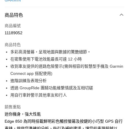
GARMIN
信用卡分期付款
3 期 0 利率 每期
NT$5,663
21家銀行
商品特色
6 期 0 利率 每期
NT$2,831
21家銀行
合作金庫商業銀行
第一商業銀行
商品編號
華南商業銀行
彰化商業銀行
合作金庫商業銀行
第一商業銀行
11189052
LINE Pay
上海商業儲蓄銀行
台北富邦商業銀行
華南商業銀行
彰化商業銀行
國泰世華商業銀行
兆豐國際商業銀行
Apple Pay
上海商業儲蓄銀行
台北富邦商業銀行
商品特色
臺灣中小企業銀行
台中商業銀行
國泰世華商業銀行
兆豐國際商業銀行
多彩高清螢幕，呈現地圖與數據的驚艷細節。
匯豐（台灣）商業銀行
華泰商業銀行
悠遊付
臺灣中小企業銀行
台中商業銀行
在密集使用下電池效能最長可達 12 小時
聯邦商業銀行
遠東國際商業銀行
匯豐（台灣）商業銀行
華泰商業銀行
Google Pay
元大商業銀行
永豐商業銀行
收到車友提供的道路危險警示(需與相容的智慧型手機及 Garmin
聯邦商業銀行
遠東國際商業銀行
玉山商業銀行
星展（台灣）商業銀行
Connect app 搭配使用)
元大商業銀行
永豐商業銀行
全盈+PAY
台新國際商業銀行
中國信託商業銀行
玉山商業銀行
星展（台灣）商業銀行
進階訓練及表現分析
台灣樂天信用卡公司
台新國際商業銀行
中國信託商業銀行
ATM付款
透過 GroupRide 團騎功能維繫情感及互相切磋
台灣樂天信用卡公司
用自行車鈴警示其他車友和行人
運送方式
銷售重點
7-11取貨(快速到店)
迷你機身，強大性能
每筆NT$100，滿NT$1,000(含以上)免運費
Edge 850 為同時搭載鮮明彩色觸控螢幕及按鍵的小巧型 GPS 自行
新竹貨運
車錶，提供您準確的分析、指引及補給建議，讓您的表現超越以