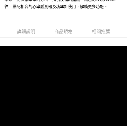
往。搭配相容的心率感測器及功率計使用，解鎖更多功能。
每筆NT$100，滿NT$1,000(含以上)免運費
付款後門市自取
免運費
詳細說明
商品規格
相關推薦