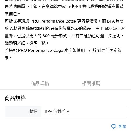
需將噴嘴壓下上鎖，在搬運途中就再也不用擔心黏黏的飲補液灑滿
付款後門市自取
裝備包。
免運費
可拆式握環讓 PRO Performance Bottle 更容易清潔，而 BPA 無雙
酚 A 材質則確保你喝到的只有你放進水壺的飲品。除了 600 毫升容
量外，也提供更大的 800 毫升款式。共有三種顏色可選：深透明、
淺透明／紅、透明／綠。
若搭配 PRO Performance Cage 水壺架使用，可達到最佳固定效
果。
商品規格
相關推薦
商品規格
材質
BPA 無雙酚 A
客服