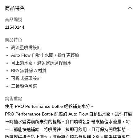
3 期 0 利率 每期
NT$66
21家銀行
商品特色
6 期 0 利率 每期
NT$33
21家銀行
合作金庫商業銀行
第一商業銀行
商品編號
華南商業銀行
彰化商業銀行
合作金庫商業銀行
第一商業銀行
11548144
LINE Pay
上海商業儲蓄銀行
台北富邦商業銀行
華南商業銀行
彰化商業銀行
國泰世華商業銀行
兆豐國際商業銀行
Apple Pay
上海商業儲蓄銀行
台北富邦商業銀行
商品特色
臺灣中小企業銀行
台中商業銀行
國泰世華商業銀行
兆豐國際商業銀行
高流量噴嘴設計
匯豐（台灣）商業銀行
華泰商業銀行
悠遊付
臺灣中小企業銀行
台中商業銀行
Auto Flow 自動出水閥，操作更輕鬆
聯邦商業銀行
遠東國際商業銀行
匯豐（台灣）商業銀行
華泰商業銀行
Google Pay
元大商業銀行
永豐商業銀行
可上鎖水閥，避免運送過程漏水
聯邦商業銀行
遠東國際商業銀行
玉山商業銀行
星展（台灣）商業銀行
BPA 無雙酚 A 材質
元大商業銀行
永豐商業銀行
全盈+PAY
台新國際商業銀行
中國信託商業銀行
玉山商業銀行
星展（台灣）商業銀行
可拆式握環設計
台灣樂天信用卡公司
台新國際商業銀行
中國信託商業銀行
ATM付款
三種顏色可選
台灣樂天信用卡公司
銷售重點
運送方式
使用 PRO Performance Bottle 輕鬆補充水分。
7-11取貨(快速到店)
PRO Performance Bottle 配備的 Auto Flow 自動出水閥，讓你在騎
每筆NT$100，滿NT$1,000(含以上)免運費
車時補水變得前所未有的輕鬆。寬口噴嘴設計帶來極佳水流量，每
新竹貨運
一口都能快速補給。將噴嘴往上拉即可飲用，且可保持開啟狀態，
敏感膜結構會防止漏水，讓你專心騎乘無後顧之憂。騎乘結束後只
每筆NT$100，滿NT$1,000(含以上)免運費