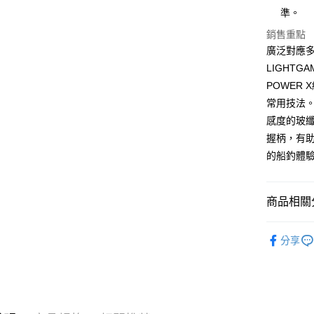
臺灣中
準。
國泰世
匯豐（
悠遊付
臺灣中
銷售重點
聯邦商
匯豐（
Google Pa
廣泛對應
元大商
聯邦商
玉山商
LIGHT
元大商
全盈+PAY
台新國
POWER
玉山商
台灣樂
台新國
ATM付款
常用技法
台灣樂
感度的玻纖
握柄，有
運送方式
的船釣體
新竹貨運
每筆NT$1
商品相關分
付款後門
釣魚 | 釣
免運費
分享