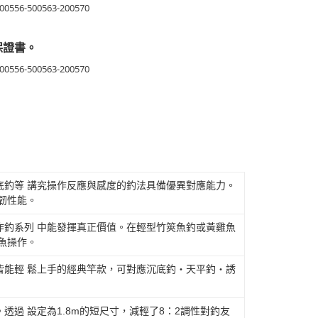
保證書。
底釣等 講究操作反應與感度的釣法具備優異對應能力。
韌性能。
作釣系列 中能發揮真正價值。在輕型竹筴魚釣或黃雞魚
魚操作。
皆能輕 鬆上手的經典竿款，可對應沉底釣‧天平釣‧誘
過 設定為1.8m的短尺寸，減輕了8：2調性對釣友