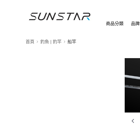
商品分類
品牌
首頁
釣魚 | 釣竿
船竿