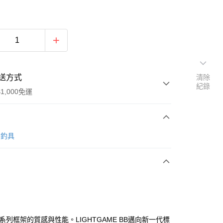
送方式
清除
紀錄
1,000免運
次付款
O 釣具
期付款
0 利率 每期
NT$1,355
21家銀行
0 利率 每期
NT$677
21家銀行
庫商業銀行
第一商業銀行
業銀行
彰化商業銀行
庫商業銀行
第一商業銀行
業儲蓄銀行
台北富邦商業銀行
業銀行
彰化商業銀行
華商業銀行
兆豐國際商業銀行
系列框架的質感與性能。LIGHTGAME BB邁向新一代標
業儲蓄銀行
台北富邦商業銀行