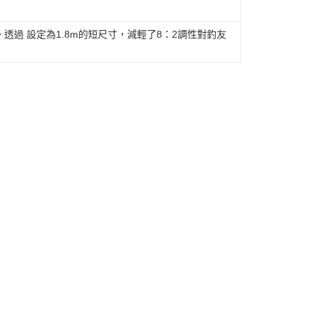
過 設定為1.8m的短尺寸，減輕了8：2調性對釣友