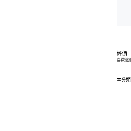
評價
喜歡這
本分類