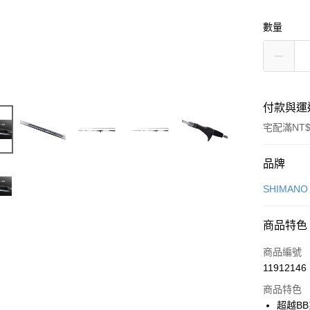
數量
付款與運
宅配滿NT$
付款方式
品牌
信用卡一
SHIMAN
信用卡分
商品特色
3 期 
商品編號
6 期 
合作金
11912146
華南商
合作金
LINE Pay
上海商
商品特色
華南商
國泰世
超越BB
Apple Pay
上海商