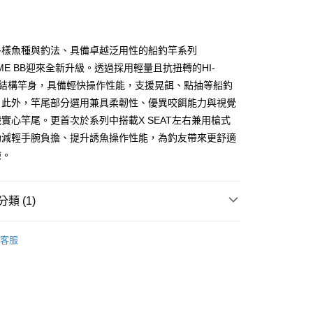
小企業銀行
台中商業銀行
華商業銀行
兆豐國際商業銀行
台灣）商業銀行
華泰商業銀行
小企業銀行
台中商業銀行
業銀行
遠東國際商業銀行
台灣）商業銀行
華泰商業銀行
y
多樣魚種與釣法、具備卓越泛用性的船釣竿系列
業銀行
永豐商業銀行
業銀行
遠東國際商業銀行
業銀行
星展（台灣）商業銀行
GAME BB迎來全新升級。透過採用輕量且抗扭轉的HI-
業銀行
永豐商業銀行
際商業銀行
中國信託商業銀行
 X結構竿身，具備輕快操作性能，支援晃餌、點抽等船釣
業銀行
星展（台灣）商業銀行
天信用卡公司
際商業銀行
中國信託商業銀行
。此外，竿尾部分選用兼具柔韌性、優異咬餌能力與視覺
天信用卡公司
實心竿尾。更首次於系列中搭載X SEAT左右兼用槍式
助減輕手腕負擔、提升誘魚操作性能，為釣友帶來更舒適
驗。
00，滿NT$1,000(含以上)免運費
類 (1)
市自取
竿
船竿
客服