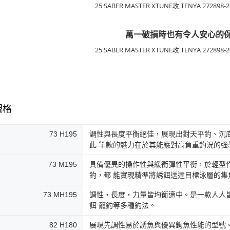
萬一破損時也有令人安心的
規格
73 H195
調性與長度平衡絕佳，展現出對天平釣、沉
此 竿款的魅力在於其能應對高負重釣況的強
73 M195
具備優異的操作性與緩衝彈性平衡，於輕型
釣，都 能實現精準將誘餌送達目標泳層的集
73 MH195
調性‧長度‧力量皆均衡適中。是一款人人
餌 籠釣等多種釣法。
82 H180
展現先調性易於誘魚與優異鉤魚性能的型號。透