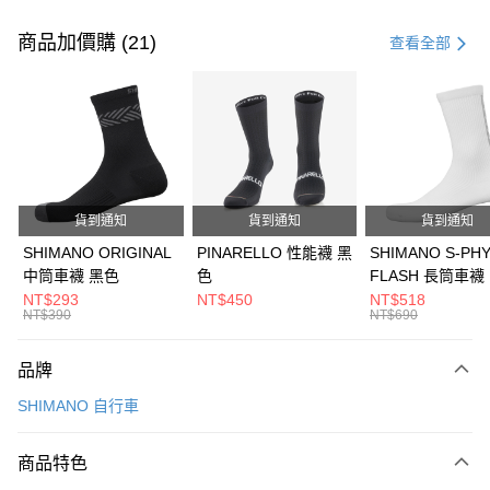
付款方式
信用卡一次付款
商品加價購 (21)
查看全部
信用卡分期付款
3 期 0 利率 每期
NT$1,400
21家銀行
6 期 0 利率 每期
NT$700
21家銀行
合作金庫商業銀行
第一商業銀行
華南商業銀行
彰化商業銀行
合作金庫商業銀行
第一商業銀行
LINE Pay
上海商業儲蓄銀行
台北富邦商業銀行
華南商業銀行
彰化商業銀行
國泰世華商業銀行
兆豐國際商業銀行
貨到通知
貨到通知
貨到通知
Apple Pay
上海商業儲蓄銀行
台北富邦商業銀行
臺灣中小企業銀行
台中商業銀行
國泰世華商業銀行
兆豐國際商業銀行
SHIMANO ORIGINAL
PINARELLO 性能襪 黑
SHIMANO S-PH
匯豐（台灣）商業銀行
華泰商業銀行
悠遊付
臺灣中小企業銀行
台中商業銀行
中筒車襪 黑色
色
FLASH 長筒車襪
聯邦商業銀行
遠東國際商業銀行
匯豐（台灣）商業銀行
華泰商業銀行
NT$293
NT$450
NT$518
Google Pay
元大商業銀行
永豐商業銀行
NT$390
NT$690
聯邦商業銀行
遠東國際商業銀行
玉山商業銀行
星展（台灣）商業銀行
元大商業銀行
永豐商業銀行
全盈+PAY
台新國際商業銀行
中國信託商業銀行
玉山商業銀行
星展（台灣）商業銀行
品牌
台灣樂天信用卡公司
台新國際商業銀行
中國信託商業銀行
ATM付款
SHIMANO 自行車
台灣樂天信用卡公司
運送方式
商品特色
7-11取貨(快速到店)