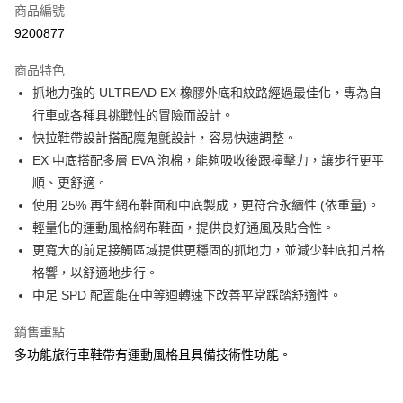
商品編號
每筆NT$100，滿NT$1,000(含以上)免運費
9200877
新竹貨運
商品特色
每筆NT$100，滿NT$1,000(含以上)免運費
抓地力強的 ULTREAD EX 橡膠外底和紋路經過最佳化，專為自
付款後門市自取
行車或各種具挑戰性的冒險而設計。
免運費
快拉鞋帶設計搭配魔鬼氈設計，容易快速調整。
EX 中底搭配多層 EVA 泡棉，能夠吸收後跟撞擊力，讓步行更平
順、更舒適。
使用 25% 再生網布鞋面和中底製成，更符合永續性 (依重量)。
輕量化的運動風格網布鞋面，提供良好通風及貼合性。
更寬大的前足接觸區域提供更穩固的抓地力，並減少鞋底扣片格
格響，以舒適地步行。
中足 SPD 配置能在中等迴轉速下改善平常踩踏舒適性。
銷售重點
多功能旅行車鞋帶有運動風格且具備技術性功能。