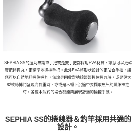
SEPHIA SS的握丸無論單手把或是雙手把都採用EVA材質，讓您可以更確
實把持握丸，更精準地操控手把。此外EVA將形狀設計的更貼合手指，讓
您可以自然地抓握住握丸，無論是回收鬆弛線輕輕握住握丸時，或是與大
型軟絲搏鬥呈現高負重時，亦或是木蝦下沉途中要擷取魚訊的纖細操控
時，各種木蝦釣的場合都能夠展現舒適的操控手感。
SEPHIA SS的捲線器＆釣竿採用共通的
設計。