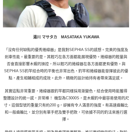
湯川 マサタカ MASATAKA YUKAWA
「沒有任何缺點的優秀捲線器」是我對SEPHIA SS的感想。完美的強度及
剎車性能。最重要的是，其輕巧在各方面都能展現優勢。捲線器的輕量與
否會直接影響木蝦的操控，所以輕巧的捲線器在各方面都更有優勢。與
SEPHIA SS釣竿結合時的平衡也非常出色，釣竿和捲線器能發揮彼此的優
點，產生相輔相成的成效。此外，精緻的設計給持有者帶來滿足感。
其實這點非常重要，捲線器跟釣竿都同樣採用漸變色，結合使用時能獲得
整體設計的統一感，非常棒！ 機型為C3000S，是木蝦釣中最容易使用的尺
寸。這個型號的重量只有約200 g，卻擁有令人滿意的強度。有高速齒輪比
和一般齒輪比，並分別有單手把及雙手把款，可依據不同的釣法來進行選
擇。