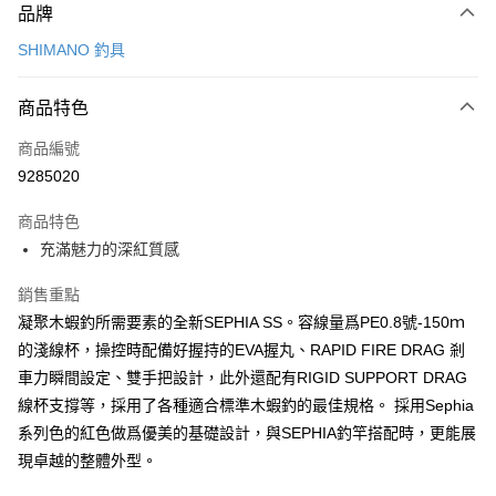
品牌
信用卡一次付款
SHIMANO 釣具
超商取貨付款
商品特色
LINE Pay
商品編號
Apple Pay
9285020
悠遊付
商品特色
Google Pay
充滿魅力的深紅質感
全盈+PAY
銷售重點
ATM付款
凝聚木蝦釣所需要素的全新SEPHIA SS。容線量爲PE0.8號-150ｍ
的淺線杯，操控時配備好握持的EVA握丸、RAPID FIRE DRAG 剎
運送方式
車力瞬間設定、雙手把設計，此外還配有RIGID SUPPORT DRAG
全家取貨付款
線杯支撐等，採用了各種適合標準木蝦釣的最佳規格。 採用Sephia
系列色的紅色做爲優美的基礎設計，與SEPHIA釣竿搭配時，更能展
每筆NT$100，滿NT$1,000(含以上)免運費
現卓越的整體外型。
7-11取貨付款