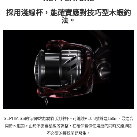
採用淺線杯，能確實應對技巧型木蝦釣
法。
SEPHIA SS的每個型號都採用淺線杯。可纏繞PE0.8號線達150m，最適合
用於木蝦釣。由於不需要墊線等調整，在確保輕快使用感的同時又能排除
不必要的纏線問題發生。