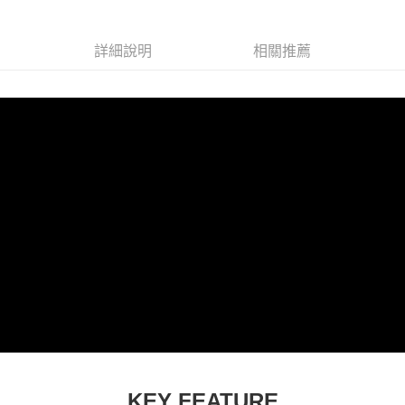
每筆NT$100，滿NT$1,000(含以上)免運費
7-11取貨(快速到店)
詳細說明
相關推薦
每筆NT$100，滿NT$1,000(含以上)免運費
新竹貨運
每筆NT$100，滿NT$1,000(含以上)免運費
KEY FEATURE