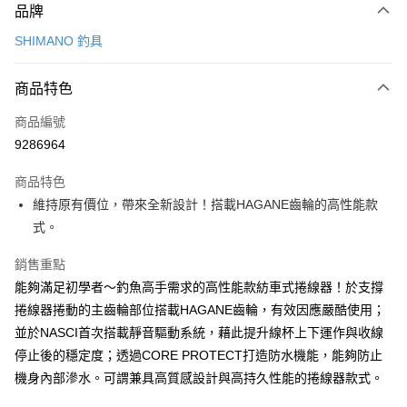
品牌
信用卡一次付款
SHIMANO 釣具
超商取貨付款
商品特色
LINE Pay
商品編號
Apple Pay
9286964
悠遊付
商品特色
Google Pay
維持原有價位，帶來全新設計！搭載HAGANE齒輪的高性能款
全盈+PAY
式。
ATM付款
銷售重點
能夠滿足初學者～釣魚高手需求的高性能款紡車式捲線器！於支撐
運送方式
捲線器捲動的主齒輪部位搭載HAGANE齒輪，有效因應嚴酷使用；
全家取貨付款
並於NASCI首次搭載靜音驅動系統，藉此提升線杯上下運作與收線
停止後的穩定度；透過CORE PROTECT打造防水機能，能夠防止
每筆NT$100，滿NT$1,000(含以上)免運費
機身內部滲水。可謂兼具高質感設計與高持久性能的捲線器款式。
7-11取貨付款