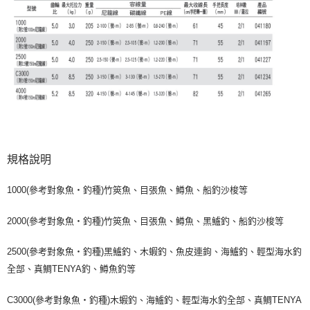
規格說明
1000(參考對象魚・釣種)竹筴魚、目張魚、鱒魚、船釣沙梭等
2000(參考對象魚・釣種)竹筴魚、目張魚、鱒魚、黑鱸釣、船釣沙梭等
2500(參考對象魚・釣種)黑鱸釣、木蝦釣、魚皮連鉤、海鱸釣、輕型海水釣
全部、真鯛TENYA釣、鱒魚釣等
C3000(參考對象魚・釣種)木蝦釣、海鱸釣、輕型海水釣全部、真鯛TENYA