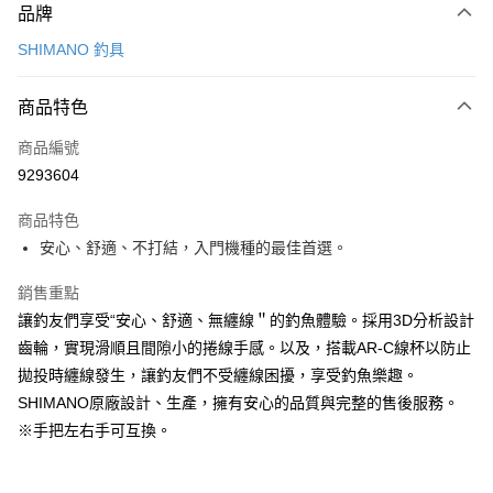
品牌
信用卡一次付款
SHIMANO 釣具
超商取貨付款
商品特色
LINE Pay
商品編號
Apple Pay
9293604
悠遊付
商品特色
Google Pay
安心、舒適、不打結，入門機種的最佳首選。
全盈+PAY
銷售重點
ATM付款
讓釣友們享受“安心、舒適、無纏線＂的釣魚體驗。採用3D分析設計
齒輪，實現滑順且間隙小的捲線手感。以及，搭載AR-C線杯以防止
運送方式
拋投時纏線發生，讓釣友們不受纏線困擾，享受釣魚樂趣。
全家取貨付款
SHIMANO原廠設計、生產，擁有安心的品質與完整的售後服務。
※手把左右手可互換。
每筆NT$100，滿NT$1,000(含以上)免運費
7-11取貨付款