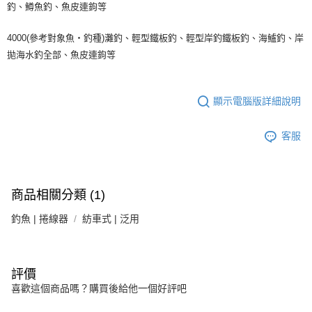
釣、鱒魚釣、魚皮連鉤等
4000(參考對象魚・釣種)灘釣、輕型鐵板釣、輕型岸釣鐵板釣、海鱸釣、岸
拋海水釣全部、魚皮連鉤等
顯示電腦版詳細說明
客服
商品相關分類 (1)
釣魚 | 捲線器
紡車式 | 泛用
評價
喜歡這個商品嗎？購買後給他一個好評吧