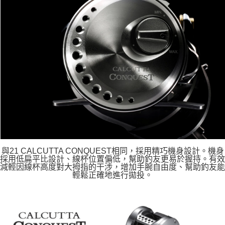
與21 CALCUTTA CONQUEST相同，採用精巧機身設計。機身
採用低扁平比設計、線杯位置偏低，幫助釣友更易於握持。有效
減輕因線杯高度對大拇指的干涉，增加手腕自由度、幫助釣友能
輕鬆正確地進行拋投。