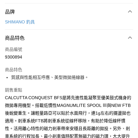
付款方式
品牌
信用卡一次付款
SHIMANO 釣具
超商取貨付款
商品特色
LINE Pay
商品編號
Apple Pay
9300894
悠遊付
商品特色
Google Pay
質感與性能相互呼應、美型微拋捲線器。
全盈+PAY
銷售重點
ATM付款
CALCUTTA CONQUEST BFS是將先進性能凝聚至優美鼓式機身的
微拋專用機型。搭載低慣性MAGNUMLITE SPOOL Ⅲ與NEW FTB
運送方式
後蛻變重生。讓輕量路亞可以貼於水面飛行，連1g左右的擺盪拋也
全家取貨付款
適用。剎車系統FTB將剎車系統從線杯移除，有助於降低線杯慣
性。活用離心特性的磁力剎車帶來安穩且長距離的拋投。另外、剎
每筆NT$100，滿NT$1,000(含以上)免運費
車系統的行程加長、最小剎車值時配置無磁力的磁力環，大大提升