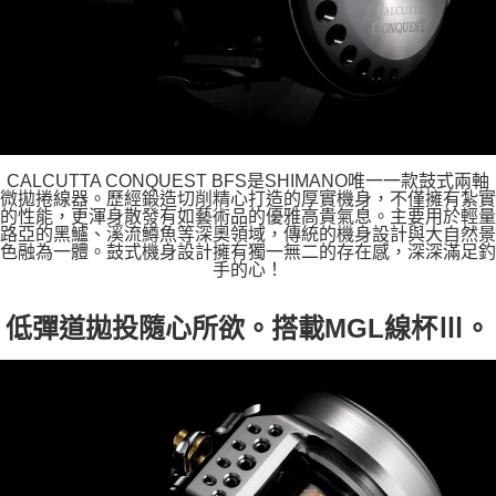
CALCUTTA CONQUEST BFS是SHIMANO唯一一款鼓式兩軸
微拋捲線器。歷經鍛造切削精心打造的厚實機身，不僅擁有紮實
的性能，更渾身散發有如藝術品的優雅高貴氣息。主要用於輕量
路亞的黑鱸、溪流鱒魚等深奧領域，傳統的機身設計與大自然景
色融為一體。鼓式機身設計擁有獨一無二的存在感，深深滿足釣
手的心！
低彈道拋投隨心所欲。搭載MGL線杯Ⅲ。