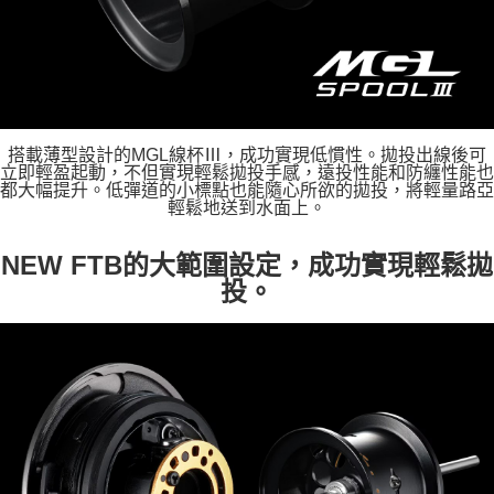
搭載薄型設計的MGL線杯Ⅲ，成功實現低慣性。拋投出線後可
立即輕盈起動，不但實現輕鬆拋投手感，遠投性能和防纏性能也
都大幅提升。低彈道的小標點也能隨心所欲的拋投，將輕量路亞
輕鬆地送到水面上。
NEW FTB的大範圍設定，成功實現輕鬆拋
投。