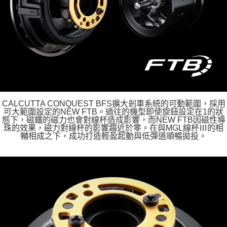
CALCUTTA CONQUEST BFS擴大剎車系統的可動範圍，採用
可大範圍設定的NEW FTB。過往的機型即使旋鈕設定在1的狀
態下，磁鐵的磁力也會對線杯造成影響，而NEW FTB因磁性導
珠的效果，磁力對線杯的影響趨近於零。在與MGL線杯Ⅲ的相
輔相成之下，成功打造輕盈起動與低彈道順暢拋投。