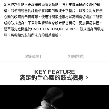
7-11取貨付款
剎車控制性能。更網羅微拋所需功能：強力支撐齒輪的X-SHIP機
每筆NT$100，滿NT$1,000(含以上)免運費
構、即使用輕量釣線也相當滑順的碳纖十字墊片、以及令釣友怦然
心動的咬餌告示音等等。使用冷間鍛造素材以高精度切削加工所製
7-11取貨(快速到店)
成的鼓式機身、不單外型驚豔機身設計相當精巧，更加容易掌握。
每筆NT$100，滿NT$1,000(含以上)免運費
薈萃最先進機能於CALCUTTA CONQUEST BFS，鼓式機身閃耀光
新竹貨運
輝、將帶給釣友前所未有的甜美體驗。
每筆NT$100，滿NT$1,000(含以上)免運費
詳細說明
相關推薦
KEY FEATURE
滿足釣手心靈的鼓式機身。