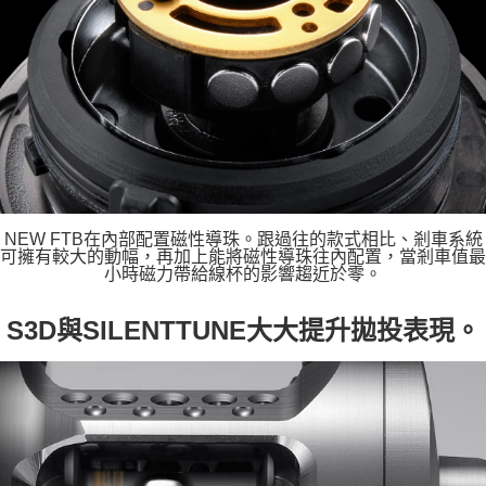
NEW FTB在內部配置磁性導珠。跟過往的款式相比、剎車系統
可擁有較大的動幅，再加上能將磁性導珠往內配置，當剎車值最
小時磁力帶給線杯的影響趨近於零。
S3D與SILENTTUNE大大提升拋投表現。