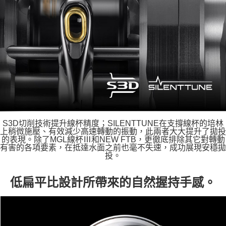
S3D切削技術提升線杯精度；SILENTTUNE在支撐線杯的培林
上稍微施壓、有效減少高速轉動的振動，此兩者大大提升了拋投
的表現。除了MGL線杯Ⅲ和NEW FTB，更徹底排除其它對轉動
有害的各項要素，在抵達水面之前也毫不失速，成功展現安穩拋
投。
低扁平比設計所帶來的自然握持手感。