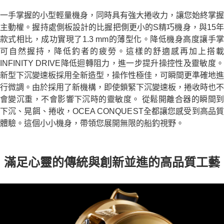
一手掌握的小型輕量機身，同時具有強大捲收力，讓您始終掌握
主動權。握持處側板設計的比握把側更小的S精巧機身，與15年
款式相比，成功實現了1.3 mm的薄型化。降低機身高度讓手掌
可自然握持，降低釣者的疲勞。這樣的舒適感再加上搭載
INFINITY DRIVE降低迴轉阻力，進一步提升操控性及靈敏度。
新型下沉變速板採用全新造型，操作性極佳，可瞬間更準確地進
行微調。由於採用了新機構，即使鎖緊下沉變速板，捲收時也不
會變沉重，不會影響下沉時的靈敏度。 從鬆開離合器的瞬間到
下沉、晃餌、捲收，OCEA CONQUEST全都讓您感受到高品質
體驗。這個小小機身，帶領您展開無限的船釣視野。
滿足心靈的傳統與創新並進的高品質工藝