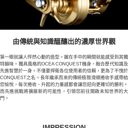
由傳統與知識醞釀出的濃厚世界觀
第一眼就讓人怦然心動的造型。握在手中的瞬間就能感受到其獨
特韻味。獨具風格的OCEA CONQUEST機身，融合歷代知識及
先進智慧於一身。不僅要捍衛各位使用者的信賴，更為了不愧於
CONQUEST之名。長年繼承而來的傳統極致滑順捲收手感帶給
您愉悅，每次捲收、升起的力量感都會讓您迎向更確切的勝利。
而先進挑戰將擴展新的可能性，引領您前往開啟未知世界的大
門。
IMPRESSION