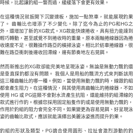
時候，比起讓釣組一瞥而過，緩緩落下會更有效果。
在這種情況就扳開下沉變速板，施加一點煞車，就能展現釣果
了。 齒輪比也增添了不少變化。除了迄今為止的PG和HG之
外，還增加了新的XG款式。XG款能快速捲收，具有扭力能達到
輕巧轉動，甚至感覺不到捲收時的重量。原本兩軸捲線器因為捲
收速度不足，很難操作路亞的橫掃泳姿。相比於紡車捲線器，很
難在路亞衝刺後邊收回滯線，邊有節奏地左右晃餌。
然而新推出的XG款卻能完美地呈現泳姿。無論是無動力飄釣還
是垂直探釣都沒有問題。 我個人是用船的飄流方式來判斷該用
這三種齒輪比的哪一種。例如，當使用無動力飄釣時，線跟釣組
都會產生阻力。在這種情況，與其使用高齒輪比的捲線器，不如
使用 HG 或 PG這類不會對水流產生抗阻，還能維持釣組滯線的
款式進行作釣。根據您採用固定船隻作釣或是使用無動力飄釣，
作用於釣組的阻力會完全不同。如果變更為容易晃餌、好呈現泳
姿的齒輪比款式，應該就能演繹出美麗泳姿進而提升釣果。
釣組的形狀及類型，PG適合使用圓形、拉扯會激烈游動的釣