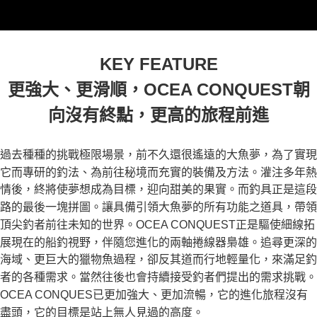
KEY FEATURE
更強大、更滑順，OCEA CONQUEST朝
向沒有終點，更高的旅程前進
過去種種的挑戰極限場景，前不久還很遙遠的大魚夢，為了實現
它而專研的釣法、為前往秘境而充實的裝備及方法。灌注多年熱
情後，終將使夢想成為目標，迎向甜美的果實。而釣具正是這段
路的最後一塊拼圖。讓具備引領大魚夢的所有功能之道具，帶領
頂尖釣者前往未知的世界。OCEA CONQUEST正是驅使細線拓
展現在的船釣視野，伴隨您進化的兩軸捲線器梟雄。追尋更深的
海域、更巨大的獵物魚過程，卻反其道而行地輕量化，來滿足釣
者的各種需求。當然往後也會持續接受釣者們提出的需求挑戰。
OCEA CONQUES已更加強大、更加流暢，它的進化旅程沒有
盡頭，它的目標是站上無人見過的高度。