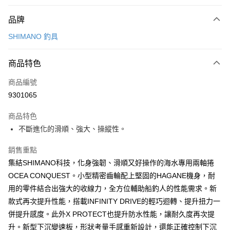
付款方式
品牌
信用卡一次付款
SHIMANO 釣具
超商取貨付款
商品特色
LINE Pay
商品編號
Apple Pay
9301065
悠遊付
商品特色
Google Pay
不斷進化的滑順、強大、操縱性。
全盈+PAY
銷售重點
ATM付款
集結SHIMANO科技，化身強韌、滑順又好操作的海水專用兩軸捲
OCEA CONQUEST。小型精密齒輪配上堅固的HAGANE機身，耐
運送方式
用的零件結合出強大的收線力，全方位輔助船釣人的性能需求。新
全家取貨付款
款式再次提升性能，搭載INFINITY DRIVE的輕巧迴轉、提升扭力一
併提升感度。此外X PROTECT也提升防水性能，讓耐久度再次提
每筆NT$100，滿NT$1,000(含以上)免運費
升。新型下沉變速板，形狀考量手感重新設計，還能正確控制下沉