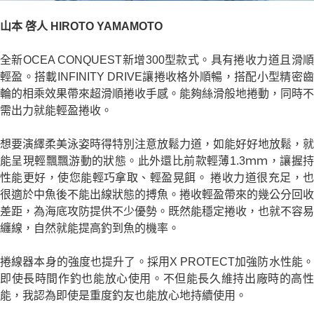
山本 啓人 HIROTO YAMAMOTO
全新OCEA CONQUEST新增300型款式。具有捲收力道且滑順
輕盈。搭載INFINITY DRIVE讓捲收格外順暢，搭配小型精密齒
輪的相乘效果帶來超滑順捲收手感。能夠絲滑般地捲動，同時不
需出力就能輕盈捲收。
想要演繹柔美泳姿時得特別注意放鬆力道，如能好好地放鬆，就
能呈現輕飄飄游動的狀態。此外還比前款輕薄1.3ｍｍ，讓握持
性能更好，使您能輕巧拿取、輕盈晃餌。 捲收力道很充足，也
很適於中魚後不能出線狀態的搏魚。捲收輕盈帶來的幾公分回收
差距，為海底攻防提供不少優勢。既然能穩定捲收，也就不容易
纏線，自然就能提高釣到魚的機率。
捲線器本身的強度也提升了。採用X PROTECT加強防水性能。
即使長時間作釣也能放心使用。不但能長久維持出廠時的高性
能，我認為即使是重度釣友也能放心地持續使用。