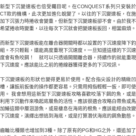
新型下沉變速板也倍受矚目呢。在CONQUEST系列只安裝於
CT款的機構，此次更加進化蛻變了。以往的下沉變速板，在施
加下沉張力時捲收會變重，但新型下沉變速板卻不會。由於我不
希望捲收時變重，以往每次下沉就會把變速板扳回，相當麻煩。
而新型下沉變速板能在離合器開關時都以設置的下沉速度降下釣
組。不只輕鬆，還能高度重現下沉速度。一旦知道這樣的下沉速
度會有魚咬餌！ 就可以只透過開關離合器，持續作釣就能重現
下沉速度。應該能比之前的捲線器獲得更多的下沉咬訊。
下沉變速板的形狀也變得更易於使用。配合指尖設計的精緻凹
槽，讓扳前扳後的操作都更容易。只需用拇指輕輕一扳，即可使
用。 我會想用這新型下沉變速板攻略喜歡咬落下餌的魚，或是
利用下沉動作來喚起底層魚的活性。應該很適合攻略白帶魚或馬
加鰆這類中層洄游魚，或是棲息在海底的根魚。應該能經由改變
下沉速度，演繹出想逃到海底，或是打算潛伏海底的餌魚動態。
齒輪比種類也增加到3種。除了原有的PG和HG之外，還追加了