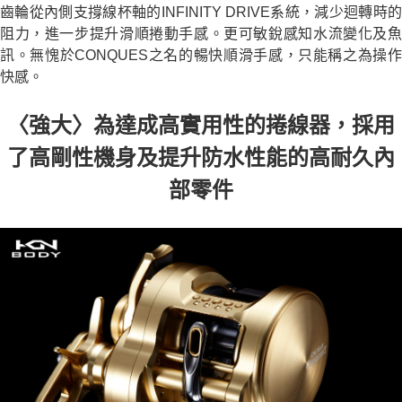
齒輪從內側支撐線杯軸的INFINITY DRIVE系統，減少迴轉時的
阻力，進一步提升滑順捲動手感。更可敏銳感知水流變化及魚
訊。無愧於CONQUES之名的暢快順滑手感，只能稱之為操作
快感。
〈強大〉為達成高實用性的捲線器，採用
了高剛性機身及提升防水性能的高耐久內
部零件