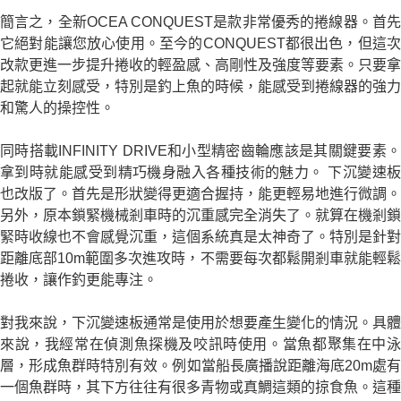
簡言之，全新OCEA CONQUEST是款非常優秀的捲線器。首先
它絕對能讓您放心使用。至今的CONQUEST都很出色，但這次
改款更進一步提升捲收的輕盈感、高剛性及強度等要素。只要拿
起就能立刻感受，特別是釣上魚的時候，能感受到捲線器的強力
和驚人的操控性。
同時搭載INFINITY DRIVE和小型精密齒輪應該是其關鍵要素。
拿到時就能感受到精巧機身融入各種技術的魅力。 下沉變速板
也改版了。首先是形狀變得更適合握持，能更輕易地進行微調。
另外，原本鎖緊機械剎車時的沉重感完全消失了。就算在機剎鎖
緊時收線也不會感覺沉重，這個系統真是太神奇了。特別是針對
距離底部10m範圍多次進攻時，不需要每次都鬆開剎車就能輕鬆
捲收，讓作釣更能專注。
對我來說，下沉變速板通常是使用於想要產生變化的情況。具體
來說，我經常在偵測魚探機及咬訊時使用。當魚都聚集在中泳
層，形成魚群時特別有效。例如當船長廣播說距離海底20m處有
一個魚群時，其下方往往有很多青物或真鯛這類的掠食魚。這種