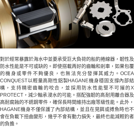
對於經常暴露於海水中並要承受巨大負荷的船釣捲線器，韌性及
防水性能是不可或缺的。即使搭載再好的齒輪和剎車，如果包覆
的機身或零件不夠優良，也無法充分發揮其威力。OCEA
CONQUEST以輕量高剛性鋁製HAGANE機身穩固支撐內部結
構，支持精密齒輪的咬合，並採用防水性能堅不可摧的X
PROTECT，減少軸承浸水的可能。搭配強韌的高耐用離合器及
高耐腐蝕的不銹鋼零件，確保長時間維持出廠等級性能。此外，
HAGANE機身不僅保護了內部結構，並且在晃餌或搏魚時也不
會在負載下扭曲變形，幾乎不會有動力損失，最終也能減輕釣者
的負擔。