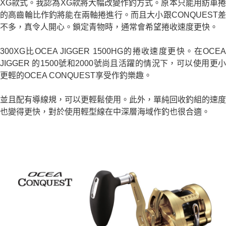
XG款式。我認為XG款將大幅改變作釣方式。原本只能用紡車捲
的高齒輪比作釣將能在兩軸捲進行。而且大小跟CONQUEST差
不多，真令人開心。鎖定青物時，通常會希望捲收速度更快。
300XG比OCEA JIGGER 1500HG的捲收速度更快。在OCEA
JIGGER 的1500號和2000號尚且活躍的情況下，可以使用更小
更輕的OCEA CONQUEST享受作釣樂趣。
並且配有導線規，可以更輕鬆使用。此外，單純回收釣組的速度
也變得更快，對於使用輕型線在中深層海域作釣也很合適。