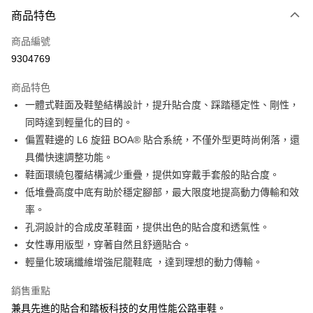
運送方式
商品特色
7-11取貨(快速到店)
商品編號
每筆NT$100，滿NT$1,000(含以上)免運費
9304769
新竹貨運
商品特色
每筆NT$100，滿NT$1,000(含以上)免運費
一體式鞋面及鞋墊結構設計，提升貼合度、踩踏穩定性、剛性，
付款後門市自取
同時達到輕量化的目的。
免運費
偏置鞋邊的 L6 旋鈕 BOA® 貼合系統，不僅外型更時尚俐落，還
具備快速調整功能。
鞋面環繞包覆結構減少重疊，提供如穿戴手套般的貼合度。
低堆疊高度中底有助於穩定腳部，最大限度地提高動力傳輸和效
率。
孔洞設計的合成皮革鞋面，提供出色的貼合度和透氣性。
女性專用版型，穿著自然且舒適貼合。
輕量化玻璃纖維增強尼龍鞋底 ，達到理想的動力傳輸。
銷售重點
兼具先進的貼合和踏板科技的女用性能公路車鞋。