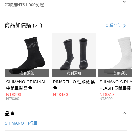
超取滿NT$1,000免運
付款方式
信用卡一次付款
商品加價購 (21)
查看全部
信用卡分期付款
3 期 0 利率 每期
NT$770
21家銀行
6 期 0 利率 每期
NT$385
21家銀行
合作金庫商業銀行
第一商業銀行
華南商業銀行
彰化商業銀行
合作金庫商業銀行
第一商業銀行
LINE Pay
上海商業儲蓄銀行
台北富邦商業銀行
華南商業銀行
彰化商業銀行
國泰世華商業銀行
兆豐國際商業銀行
貨到通知
貨到通知
貨到通知
Apple Pay
上海商業儲蓄銀行
台北富邦商業銀行
臺灣中小企業銀行
台中商業銀行
國泰世華商業銀行
兆豐國際商業銀行
SHIMANO ORIGINAL
PINARELLO 性能襪 黑
SHIMANO S-PH
匯豐（台灣）商業銀行
華泰商業銀行
悠遊付
臺灣中小企業銀行
台中商業銀行
中筒車襪 黑色
色
FLASH 長筒車襪
聯邦商業銀行
遠東國際商業銀行
匯豐（台灣）商業銀行
華泰商業銀行
NT$293
NT$450
NT$518
Google Pay
元大商業銀行
永豐商業銀行
NT$390
NT$690
聯邦商業銀行
遠東國際商業銀行
玉山商業銀行
星展（台灣）商業銀行
元大商業銀行
永豐商業銀行
全盈+PAY
台新國際商業銀行
中國信託商業銀行
玉山商業銀行
星展（台灣）商業銀行
品牌
台灣樂天信用卡公司
台新國際商業銀行
中國信託商業銀行
ATM付款
SHIMANO 自行車
台灣樂天信用卡公司