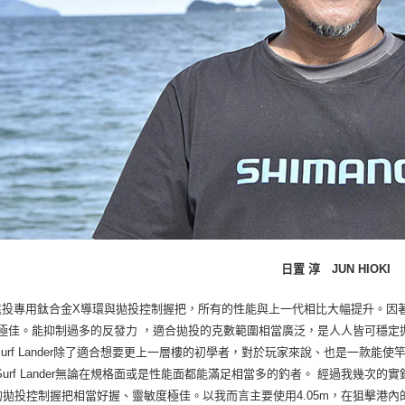
日置 淳 JUN HIOKI
投專用鈦合金X導環與拋投控制握把，所有的性能與上一代相比大幅提升。因著SPIR
極佳。能抑制過多的反發力 ，適合拋投的克數範圍相當廣泛，是人人皆可穩定拋投的竿款
Surf Lander除了適合想要更上一層樓的初學者，對於玩家來說、也是一款能
Surf Lander無論在規格面或是性能面都能滿足相當多的釣者。 經過我幾次
拋投控制握把相當好握、靈敏度極佳。以我而言主要使用4.05m，在狙擊港內的長背魚