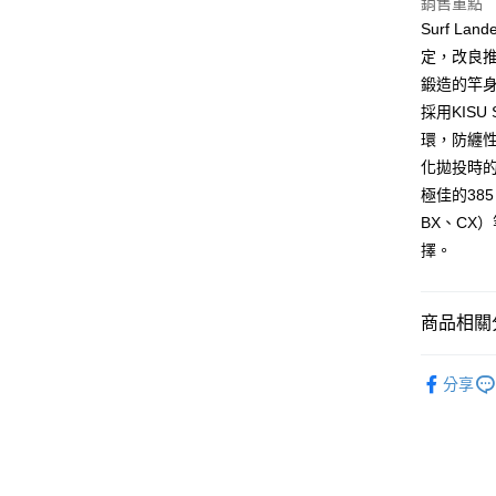
銷售重點
聯邦商
匯豐（
Google Pa
Surf 
元大商
聯邦商
玉山商
定，改良推出
元大商
全盈+PAY
台新國
鍛造的竿
玉山商
台灣樂
台新國
ATM付款
採用KISU
台灣樂
環，防纏
化拋投時的
運送方式
極佳的38
新竹貨運
BX、CX
擇。
每筆NT$1
付款後門
商品相關分
免運費
釣魚 | 釣
分享