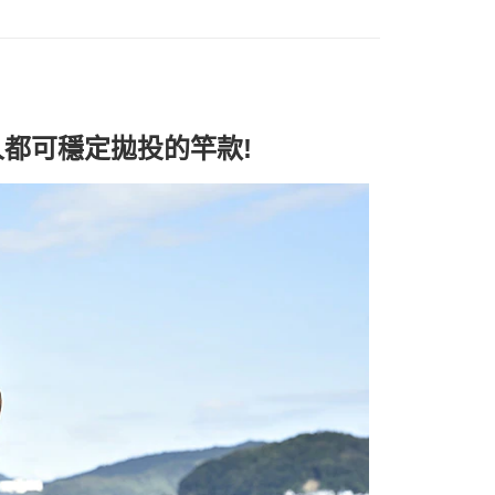
都可穩定拋投的竿款!