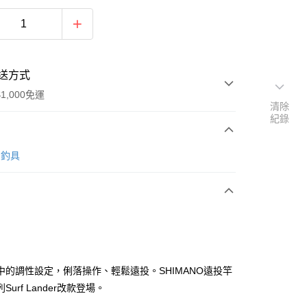
送方式
1,000免運
清除
紀錄
次付款
O 釣具
期付款
0 利率 每期
NT$3,226
21家銀行
0 利率 每期
NT$1,613
21家銀行
庫商業銀行
第一商業銀行
業銀行
彰化商業銀行
庫商業銀行
第一商業銀行
業儲蓄銀行
台北富邦商業銀行
業銀行
彰化商業銀行
華商業銀行
兆豐國際商業銀行
中的調性設定，俐落操作、輕鬆遠投。SHIMANO遠投竿
業儲蓄銀行
台北富邦商業銀行
小企業銀行
台中商業銀行
Surf Lander改款登場。
華商業銀行
兆豐國際商業銀行
台灣）商業銀行
華泰商業銀行
小企業銀行
台中商業銀行