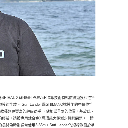
AL X與HIGH POWER X等技術特點使得拋投和控竿
。 Surf Lander 屬SHIMANO遠投竿的中價位竿
使竿款種類更豐富的超級助手 ，佔相當重要的位置。基於此、
的實釣經驗，遠投專用鈦合金X導環能大幅減少纏線問題，一體
時則通常使用3.85m。Surf Lander的短桿款易於掌