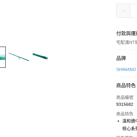
付款與運
宅配滿NT$
付款方式
品牌
信用卡一
SHIMAN
信用卡分
商品特色
3 期 
商品編號
6 期 
合作金
9315682
華南商
合作金
LINE Pay
上海商
商品特色
華南商
國泰世
溫和適
Apple Pay
上海商
臺灣中
核心系列
國泰世
匯豐（
悠遊付
臺灣中