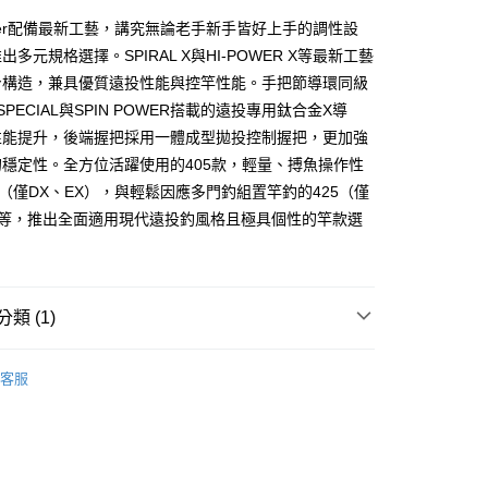
業銀行
遠東國際商業銀行
台灣）商業銀行
華泰商業銀行
y
Lander配備最新工藝，講究無論老手新手皆好上手的調性設
業銀行
永豐商業銀行
業銀行
遠東國際商業銀行
業銀行
星展（台灣）商業銀行
多元規格選擇。SPIRAL X與HI-POWER X等最新工藝
業銀行
永豐商業銀行
際商業銀行
中國信託商業銀行
身構造，兼具優質遠投性能與控竿性能。手把節導環同級
業銀行
星展（台灣）商業銀行
天信用卡公司
際商業銀行
中國信託商業銀行
 SPECIAL與SPIN POWER搭載的遠投專用鈦合金X導
天信用卡公司
性能提升，後端握把採用一體成型拋投控制握把，更加強
穩定性。全方位活躍使用的405款，輕量、搏魚操作性
5（僅DX、EX），與輕鬆因應多門釣組置竿釣的425（僅
）等，推出全面適用現代遠投釣風格且極具個性的竿款選
00，滿NT$1,000(含以上)免運費
市自取
類 (1)
竿
遠投竿
客服