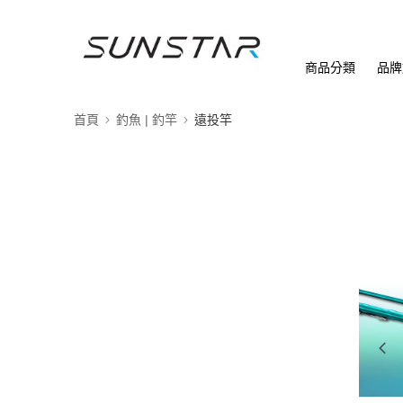
商品分類
品牌
首頁
釣魚 | 釣竿
遠投竿